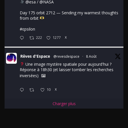
@esa
/
@NASA
Day 175 orbit 2712 — Sending my warmest thoughts
from orbit
#εpsilon
222
1277
X
Rêves d'Espace
@revesdespace
·
8 Août
Une image mystère spatiale pour aujourd'hui ?
Réponse à 18h30 (et laisser tomber les recherches
inversées)
10
X
Charger plus