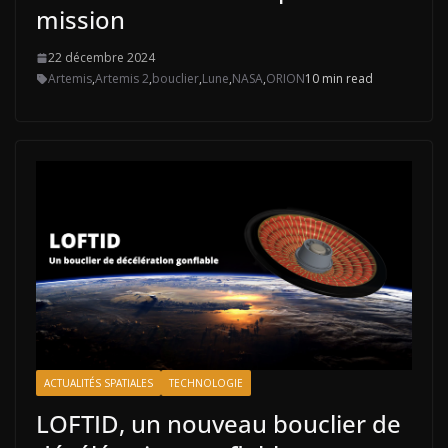
mission
22 décembre 2024
Artemis
,
Artemis 2
,
bouclier
,
Lune
,
NASA
,
ORION
10 min read
ACTUALITÉS SPATIALES
TECHNOLOGIE
LOFTID, un nouveau bouclier de