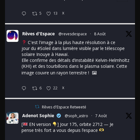
5
13
X
Rêves d'Espace
@revesdespace
·
8 Août
C'est l'image à la plus haute résolution à ce
jour du
#Soleil
dans lumière visible par le télescope
solaire Inouye à Hawaï.
Elle confirme des détails d’instabilité Kelvin-Helmholtz
(KHI) et des tourbillons dans le plasma solaire. Cette
image couvre un rayon terrestre !
6
22
X
Rêves d'Espace Retweeté
Adenot Sophie
@soph_astro
·
7 Août
[
EN version
] Jour 175, orbite 2712 — Je
pense très fort a vous depuis l’espace