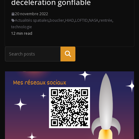
décélération gonflable
20 novembre 2022
Actualités spatiales
,
bouclier
,
HIAD
,
LOFTID
,
NASA
,
rentrée
,
technologie
12 min read