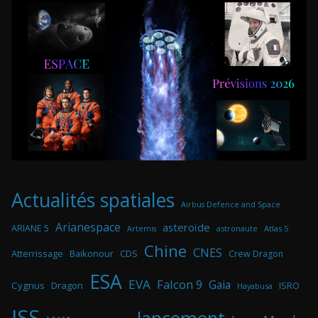
Actualités spatiales
Airbus Defence and Space
Arianespace
asteroïde
ARIANE 5
astronaute
Atlas 5
Artemis
Chine
CNES
Atterrissage
Baikonour
CDS
Crew Dragon
ESA
EVA
Falcon 9
Gaia
Cygnus
Dragon
ISRO
Hayabusa
ISS