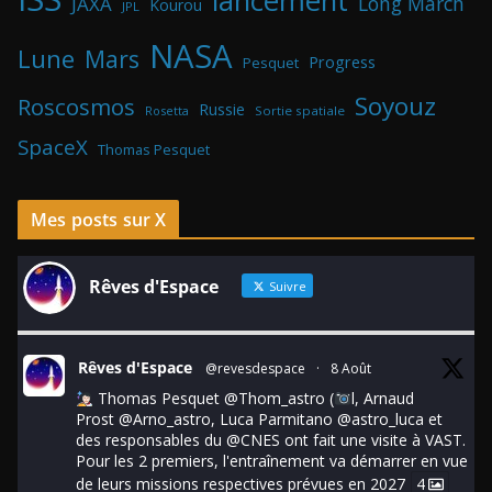
lancement
Long March
JAXA
Kourou
JPL
NASA
Lune
Mars
Progress
Pesquet
Soyouz
Roscosmos
Russie
Rosetta
Sortie spatiale
SpaceX
Thomas Pesquet
Mes posts sur X
Rêves d'Espace
Suivre
Rêves d'Espace
@revesdespace
·
8 Août
Thomas Pesquet
@Thom_astro
(
l, Arnaud
Prost
@Arno_astro
, Luca Parmitano
@astro_luca
et
des responsables du
@CNES
ont fait une visite à VAST.
Pour les 2 premiers, l'entraînement va démarrer en vue
de leurs missions respectives prévues en 2027
4