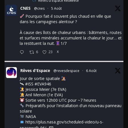
Rêves d'Espace Retweeté
CNES
@cnes
·
5 Août
Pourquoi fait-il souvent plus chaud en ville que
dans les campagnes alentour ?
À cause des îlots de chaleur urbains : bâtiments, routes
et surfaces minérales accumulent la chaleur le jour… et
la restituent la nuit.
1/7
6
23
X
Rêves d'Espace
@revesdespace
·
6 Août
Jour de sortie spatiale
🛰
#ISS
#EVA946
Jessica Meier (7e EVA)
Anil Menon (1e EVA)
Sortie vers 12h00 UTC pour ~7 heures
Préparatifs pour l'installation d'un nouveau panneau
solaire
NASA
https://plus.nasa.gov/scheduled-video/u-s-
spacewalk-96/