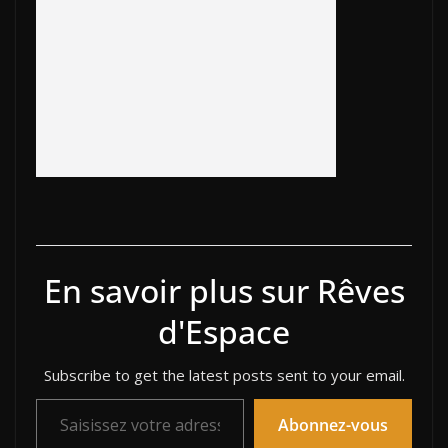
o
n
d
n
k
k
En savoir plus sur Rêves
d'Espace
Subscribe to get the latest posts sent to your email.
Saisissez votre adresse e-mail…
Abonnez-vous