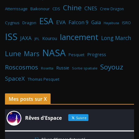
Chine
CNES
Atterrissage
Baikonour
CDS
Crew Dragon
ESA
EVA
Falcon 9
Gaia
Cygnus
Dragon
ISRO
Hayabusa
ISS
lancement
Long March
JAXA
Kourou
JPL
NASA
Lune
Mars
Progress
Pesquet
Soyouz
Roscosmos
Russie
Rosetta
Sortie spatiale
SpaceX
Thomas Pesquet
Mes posts sur X
Rêves d'Espace
Suivre