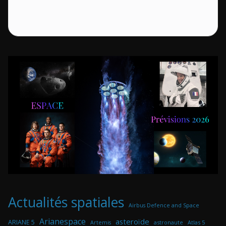
Actualités spatiales
Airbus Defence and Space
Arianespace
asteroïde
ARIANE 5
astronaute
Atlas 5
Artemis