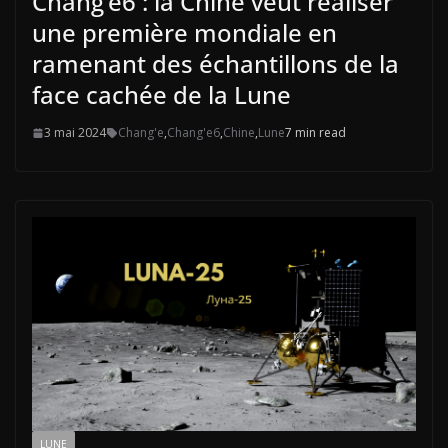
Chang’e6 : la Chine veut réaliser
une première mondiale en
ramenant des échantillons de la
face cachée de la Lune
3 mai 2024
Chang'e
,
Chang'e6
,
Chine
,
Lune
7 min read
LUNE