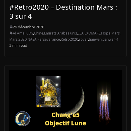
#Retro2020 – Destination Mars :
3 sur 4
29 décembre 2020
Al Amal
,
CDS
,
Chine
,
Emirats Arabes unis
,
ESA
,
EXOMARS
,
Hope
,
Mars
,
Mars 2020
,
NASA
,
Perseverance
,
Retro2020
,
rover
,
tianwen
,
tianwen-1
5 min read