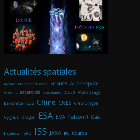
Actualités spatiales
Arianespace
ARIANE 5
Airbus Defence and Space
asteroïde
Atterrissage
astronaute
Atlas 5
Artemis
Chine
CNES
Baikonour
CDS
Crew Dragon
ESA
EVA
Falcon 9
Gaia
Cygnus
Dragon
ISS
JAXA
Kourou
ISRO
Hayabusa
JPL