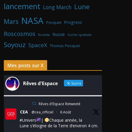
lancement
Lune
Long March
NASA
Mars
Progress
Pesquet
Roscosmos
Russie
Rosetta
Sortie spatiale
Soyouz
SpaceX
Thomas Pesquet
Mes posts sur X
Rêves d'Espace
Suivre
Rêves d'Espace Retweeté
CEA
@cea_officiel
·
6 Août
#Univers
|
Chaque année, la
Lune s’éloigne de la Terre d’environ 4 cm.