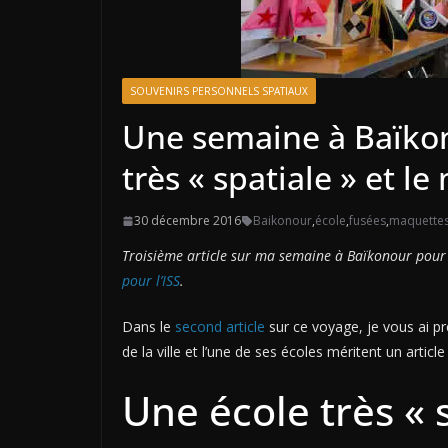
SOUVENIRS PERSONNELS SPATIAUX
Une semaine à Baïkono
très « spatiale » et le
30 décembre 2016
Baikonour
,
école
,
fusées
,
maquette
Troisième article sur ma semaine à Baïkonour pour
pour l’ISS
.
Dans le
second article
sur ce voyage, je vous ai p
de la ville et l’une de ses écoles méritent un article
Une école très « 