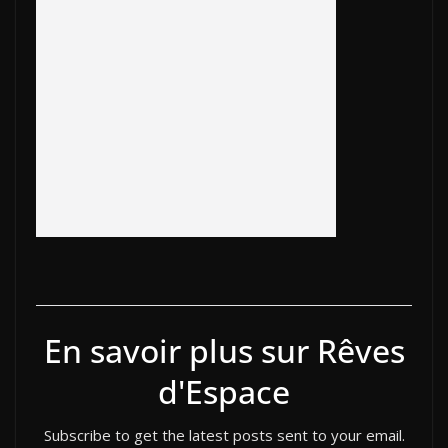
b
er
y
et
o
e
e
g
o
Li
ar
dI
st
er
o
n
d
n
k
k
En savoir plus sur Rêves
d'Espace
Subscribe to get the latest posts sent to your email.