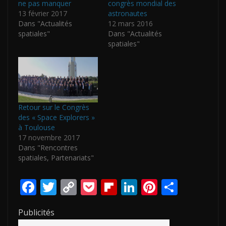
ne pas manquer
congrès mondial des
13 février 2017
astronautes
Dans "Actualités
12 mars 2016
spatiales"
Dans "Actualités
spatiales"
Retour sur le Congrès
des « Space Explorers »
à Toulouse
17 novembre 2017
Dans "Rencontres
spatiales, Partenariats"
F
T
C
P
Fli
Li
Pi
P
ac
w
o
o
p
n
nt
ar
Publicités
e
itt
p
ck
b
k
er
ta