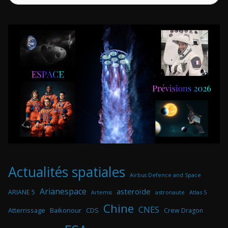
Actualités spatiales
Airbus Defence and Space
Arianespace
asteroïde
ARIANE 5
astronaute
Atlas 5
Artemis
Chine
CNES
Atterrissage
Baikonour
CDS
Crew Dragon