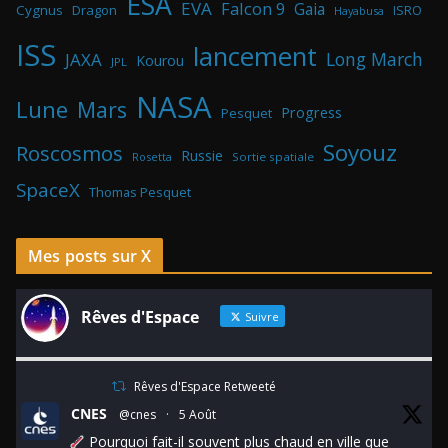
ESA
EVA
Falcon 9
Gaia
Cygnus
Dragon
ISRO
Hayabusa
ISS
lancement
Long March
JAXA
Kourou
JPL
NASA
Lune
Mars
Progress
Pesquet
Soyouz
Roscosmos
Russie
Rosetta
Sortie spatiale
SpaceX
Thomas Pesquet
Mes posts sur X
Rêves d'Espace
Suivre
Rêves d'Espace Retweeté
CNES
@cnes
·
5 Août
Pourquoi fait-il souvent plus chaud en ville que