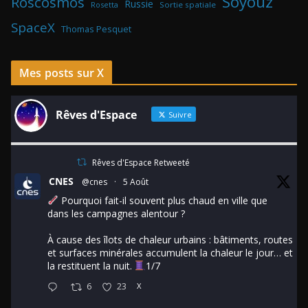
Soyouz
Roscosmos
Russie
Rosetta
Sortie spatiale
SpaceX
Thomas Pesquet
Mes posts sur X
Rêves d'Espace
Suivre
Rêves d'Espace Retweeté
CNES
@cnes
·
5 Août
Pourquoi fait-il souvent plus chaud en ville que
dans les campagnes alentour ?
À cause des îlots de chaleur urbains : bâtiments, routes
et surfaces minérales accumulent la chaleur le jour… et
la restituent la nuit.
1/7
6
23
X