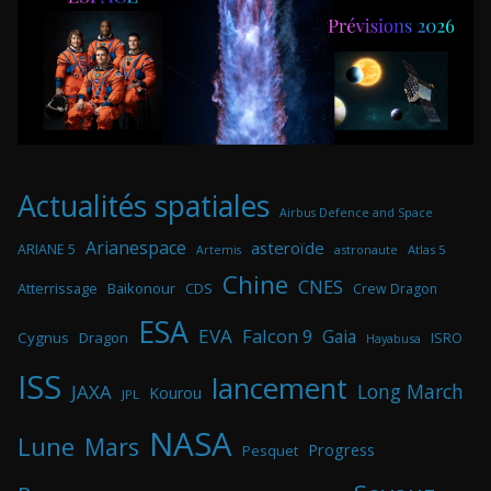
Actualités spatiales
Airbus Defence and Space
Arianespace
asteroïde
ARIANE 5
astronaute
Atlas 5
Artemis
Chine
CNES
Atterrissage
Baikonour
CDS
Crew Dragon
ESA
EVA
Falcon 9
Gaia
Cygnus
Dragon
ISRO
Hayabusa
ISS
lancement
Long March
JAXA
Kourou
JPL
NASA
Lune
Mars
Progress
Pesquet