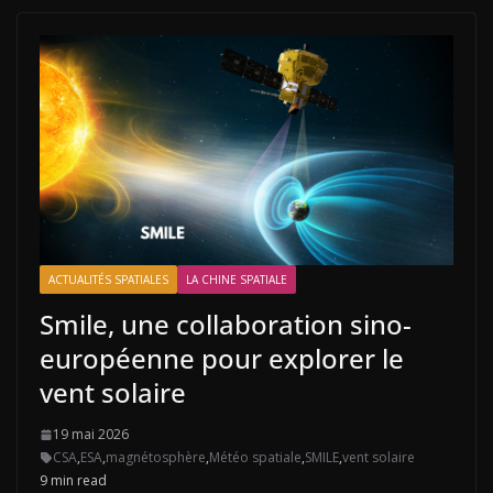
ACTUALITÉS SPATIALES
LA CHINE SPATIALE
Smile, une collaboration sino-
européenne pour explorer le
vent solaire
19 mai 2026
CSA
,
ESA
,
magnétosphère
,
Météo spatiale
,
SMILE
,
vent solaire
9 min read