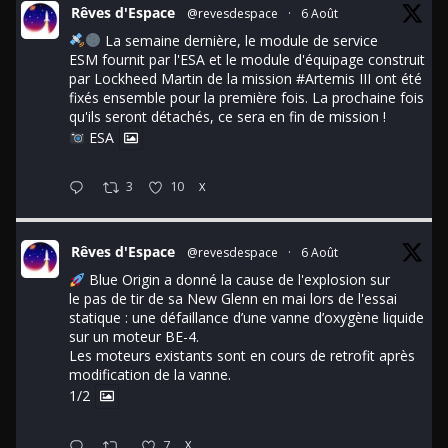
Rêves d'Espace
@revesdespace
·
6 Août
La semaine dernière, le module de service
ESM fournit par l'ESA et le module d'équipage construit
par Lockheed Martin de la mission
#Artemis
III ont été
fixés ensemble pour la première fois. La prochaine fois
qu'ils seront détachés, ce sera en fin de mission !
ESA
3
10
X
Rêves d'Espace
@revesdespace
·
6 Août
Blue Origin a donné la cause de l'explosion sur
le pas de tir de sa New Glenn en mai lors de l'essai
statique : une défaillance d’une vanne d’oxygène liquide
sur un moteur BE-4.
Les moteurs existants sont en cours de retrofit après
modification de la vanne.
1/2
7
X