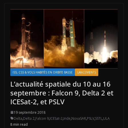
ISS, CSS & VOLS HABITÉS EN ORBITE BASSE
LANCEMENTS
L’actualité spatiale du 10 au 16
septembre : Falcon 9, Delta 2 et
ICESat-2, et PSLV
19 septembre 2018
Delta
,
Delta 2
,
Falcon 9
,
ICESat-2
,
Inde
,
NovaSAR
,
PSLV
,
SSTL
,
ULA
8 min read