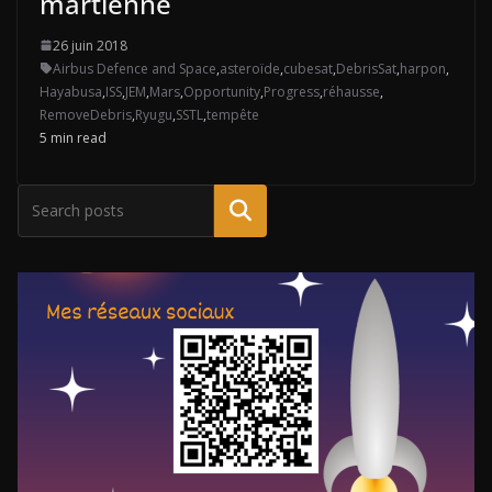
martienne
26 juin 2018
Airbus Defence and Space
,
asteroïde
,
cubesat
,
DebrisSat
,
harpon
,
Hayabusa
,
ISS
,
JEM
,
Mars
,
Opportunity
,
Progress
,
réhausse
,
RemoveDebris
,
Ryugu
,
SSTL
,
tempête
5 min read