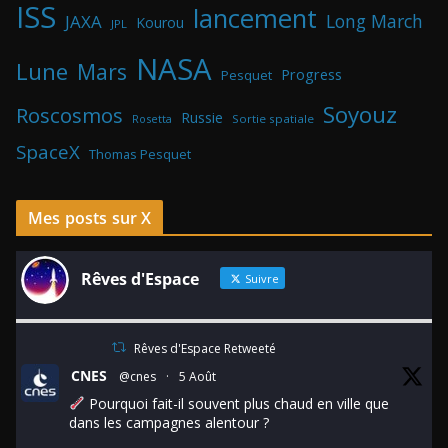
ISS
lancement
Long March
JAXA
Kourou
JPL
NASA
Lune
Mars
Progress
Pesquet
Soyouz
Roscosmos
Russie
Rosetta
Sortie spatiale
SpaceX
Thomas Pesquet
Mes posts sur X
Rêves d'Espace
Suivre
Rêves d'Espace Retweeté
CNES
@cnes
·
5 Août
Pourquoi fait-il souvent plus chaud en ville que
dans les campagnes alentour ?