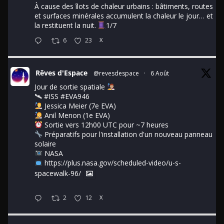
À cause des îlots de chaleur urbains : bâtiments, routes
et surfaces minérales accumulent la chaleur le jour… et
la restituent la nuit.
1/7
6
23
X
Rêves d'Espace
@revesdespace
·
6 Août
Jour de sortie spatiale
🛰
#ISS
#EVA946
Jessica Meier (7e EVA)
Anil Menon (1e EVA)
Sortie vers 12h00 UTC pour ~7 heures
Préparatifs pour l'installation d'un nouveau panneau
solaire
NASA
https://plus.nasa.gov/scheduled-video/u-s-
spacewalk-96/
2
12
X