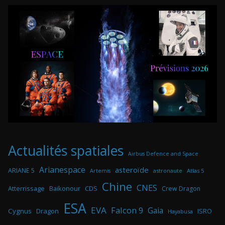
Actualités spatiales
Airbus Defence and Space
Arianespace
asteroïde
ARIANE 5
astronaute
Atlas 5
Artemis
Chine
CNES
Atterrissage
Baikonour
CDS
Crew Dragon
ESA
EVA
Falcon 9
Gaia
Cygnus
Dragon
ISRO
Hayabusa