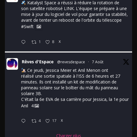
Katalyst Space a réussi à réduire la rotation de
son satellite robotisé LINK. L'équipe se prépare à une
mise à jour du logiciel de vol pour garantir sa stabilité,
avant de tenter un reboost de l'orbite du télescope
#Swift
1
8
X
Rêves d'Espace
@revesdespace
·
7 Août
Ce jeudi, Jessica Meier et Anil Menon ont
réalisé une sortie spatiale à l'ISS de 6 heures et 27
minutes. Ils ont installé un kit de modification de
panneau solaire sur le boîtier du mât du panneau
solaire 3B.
C'était la 6e EVA de sa carrière pour Jessica, la 1e pour
Anil
4
4
17
X
Charger plus