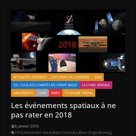
ACTUALITÉS SPATIALES
EXPLORATION LOINTAINE
GAIA
ISS, CSS & VOLS HABITÉS EN ORBITE BASSE
LA CHINE SPATIALE
LANCEMENTS
LUNE
MARS
TOURISME SPATIAL
Les événements spatiaux à ne
pas rater en 2018
8 janvier 2018
2018
,
Alexander Gerst
,
Bepi Colombo
,
Blue Origin
,
Boeing
,