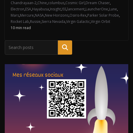
Chandrayaan-2
,
Chine
,
columbus
,
Cosmic Girl
,
Dream Chaser
,
Electron
,
ESA
,
Hayabusa
,
Insight
,
ISS
,
lancement
,
LauncherOne
,
Lune
,
Mars
,
Mercure
,
NASA
,
New Horizons
,
Osiris-Rex
,
Parker Solar Probe
,
Rocket Lab
,
Russie
,
Sierra Nevada
,
Virgin Galactic
,
Virgin Orbit
10 min read