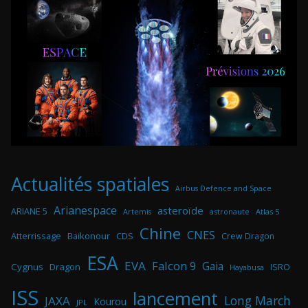
Actualités spatiales
Airbus Defence and Space
Arianespace
asteroïde
ARIANE 5
astronaute
Atlas 5
Artemis
Chine
CNES
Atterrissage
Baikonour
CDS
Crew Dragon
ESA
EVA
Falcon 9
Gaia
Cygnus
Dragon
ISRO
Hayabusa
ISS
lancement
Long March
JAXA
Kourou
JPL