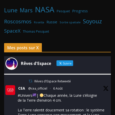
NASA
Lune
Mars
Progress
Pesquet
Soyouz
Roscosmos
Russie
Rosetta
Sortie spatiale
SpaceX
Thomas Pesquet
Mes posts sur X
Rêves d'Espace
Suivre
Rêves d'Espace Retweeté
CEA
@cea_officiel
·
6 Août
#Univers
|
Chaque année, la Lune s’éloigne
de la Terre d’environ 4 cm.
La Terre ralentit doucement sa rotation : le système
Terre-Lune conserve son mouvement, et la Lune