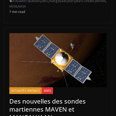
Actualités spatiales
,
ISRO
,
mangalyaan
,
Mars
,
Mars Orbiter
,
MAVEN
,
MOM
,
NASA
7 min read
ACTUALITÉS SPATIALES
MARS
Des nouvelles des sondes
martiennes MAVEN et