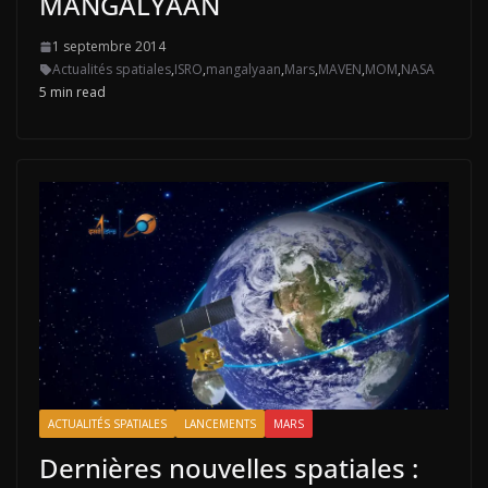
MANGALYAAN
1 septembre 2014
Actualités spatiales
,
ISRO
,
mangalyaan
,
Mars
,
MAVEN
,
MOM
,
NASA
5 min read
ACTUALITÉS SPATIALES
LANCEMENTS
MARS
Dernières nouvelles spatiales :