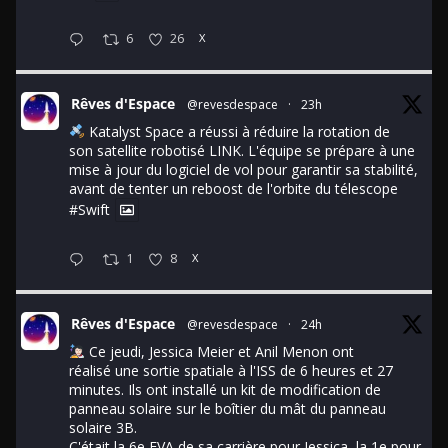
6
26
X
Rêves d'Espace
@revesdespace
·
23h
Katalyst Space a réussi à réduire la rotation de
son satellite robotisé LINK. L'équipe se prépare à une
mise à jour du logiciel de vol pour garantir sa stabilité,
avant de tenter un reboost de l'orbite du télescope
#Swift
1
8
X
Rêves d'Espace
@revesdespace
·
24h
Ce jeudi, Jessica Meier et Anil Menon ont
réalisé une sortie spatiale à l'ISS de 6 heures et 27
minutes. Ils ont installé un kit de modification de
panneau solaire sur le boîtier du mât du panneau
solaire 3B.
C'était la 6e EVA de sa carrière pour Jessica, la 1e pour