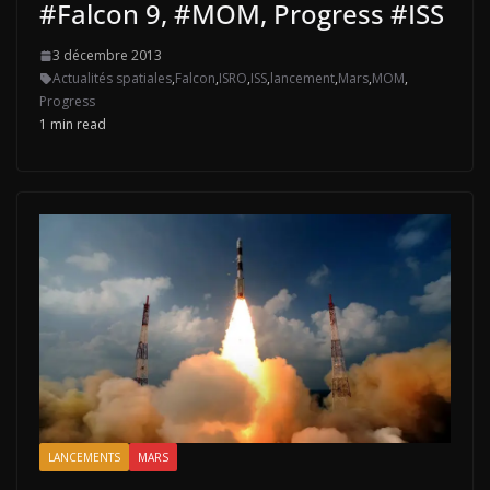
#Falcon 9, #MOM, Progress #ISS
3 décembre 2013
Actualités spatiales
,
Falcon
,
ISRO
,
ISS
,
lancement
,
Mars
,
MOM
,
Progress
1 min read
LANCEMENTS
MARS