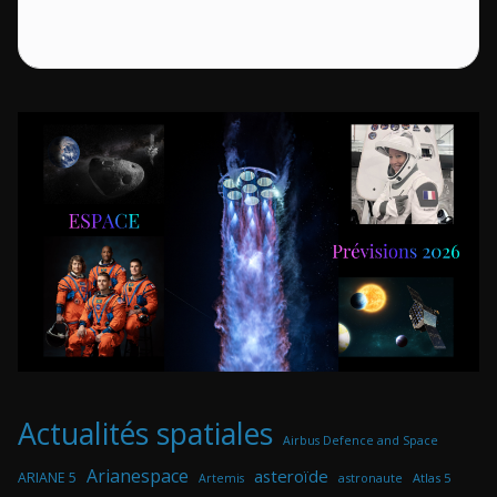
Actualités spatiales
Airbus Defence and Space
Arianespace
asteroïde
ARIANE 5
astronaute
Atlas 5
Artemis