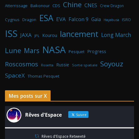
Chine
CNES
Atterrissage
Baikonour
CDS
Crew Dragon
ESA
EVA
Falcon 9
Gaia
Cygnus
Dragon
ISRO
Hayabusa
ISS
lancement
Long March
JAXA
Kourou
JPL
NASA
Lune
Mars
Progress
Pesquet
Soyouz
Roscosmos
Russie
Rosetta
Sortie spatiale
SpaceX
Thomas Pesquet
Mes posts sur X
Rêves d'Espace
Suivre
Rêves d'Espace Retweeté