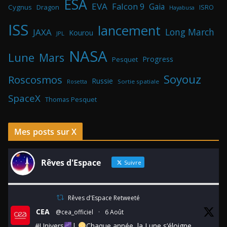
ESA
EVA
Falcon 9
Gaia
Cygnus
Dragon
ISRO
Hayabusa
ISS
lancement
Long March
JAXA
Kourou
JPL
NASA
Lune
Mars
Progress
Pesquet
Soyouz
Roscosmos
Russie
Rosetta
Sortie spatiale
SpaceX
Thomas Pesquet
Mes posts sur X
Rêves d'Espace
Suivre
Rêves d'Espace Retweeté
CEA
@cea_officiel
·
6 Août
#Univers
|
Chaque année, la Lune s’éloigne