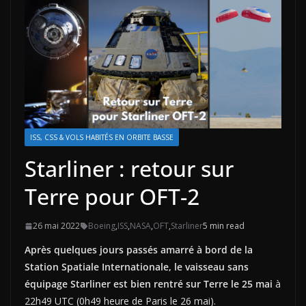
ISS, CSS & VOLS HABITÉS EN ORBITE BASSE
Starliner : retour sur
Terre pour OFT-2
26 mai 2022
Boeing
,
ISS
,
NASA
,
OFT
,
Starliner
5 min read
Après quelques jours passés amarré à bord de la
Station Spatiale Internationale, le vaisseau sans
équipage Starliner est bien rentré sur Terre le 25 mai
à
22h49 UTC (0h49 heure de Paris le 26 mai).