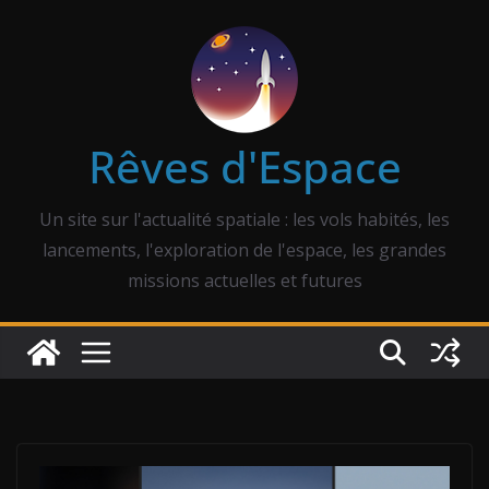
Passer
au
contenu
Rêves d'Espace
Un site sur l'actualité spatiale : les vols habités, les
lancements, l'exploration de l'espace, les grandes
missions actuelles et futures