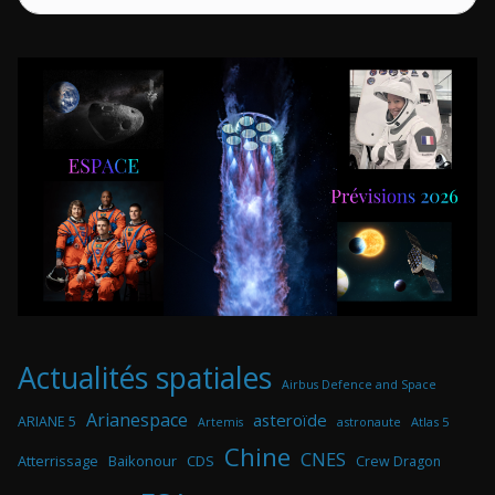
Actualités spatiales
Airbus Defence and Space
Arianespace
asteroïde
ARIANE 5
astronaute
Atlas 5
Artemis
Chine
CNES
Atterrissage
Baikonour
CDS
Crew Dragon