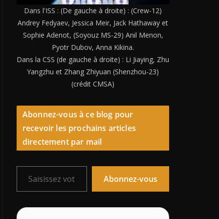
Dans l'ISS : (De gauche à droite) : (Crew-12)
Andrey Fedyaev, Jessica Meir, Jack Hathaway et
Sophie Adenot, (Soyouz MS-29) Anil Menon,
Pyotr Dubov, Anna Kikina.
Dans la CSS (de gauche à droite) : Li Jiaying, Zhu
Yangzhu et Zhang Zhiyuan (Shenzhou-23)
(crédit CMSA)
Abonnez-vous à ce blog pour
recevoir les prochains articles
directement par mail
Saisissez votre adresse e-mail…
Abonnez-vous