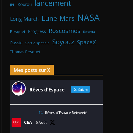
lancement
Kourou
JPL
NASA
Lune
Mars
Long March
Roscosmos
Progress
Pesquet
Rosetta
Soyouz
SpaceX
Russie
Sortie spatiale
Thomas Pesquet
Mes posts sur X
Rêves d'Espace
Suivre
Rêves d'Espace Retweeté
CEA
6 Août