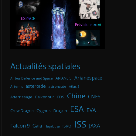
Actualités spatiales
Arianespace
ARIANE 5
Airbus Defence and Space
asteroïde
astronaute
Atlas 5
Artemis
Chine
CNES
Atterrissage
Baikonour
CDS
ESA
EVA
Cygnus
Dragon
Crew Dragon
ISS
Falcon 9
JAXA
Gaia
ISRO
Hayabusa