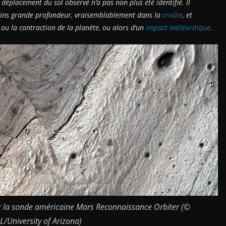
placement du sol observé n’a pas non plus été identifié. Il
oins grande profondeur, vraisemblablement dans la
croûte
, et
 ou la contraction de la planète, ou alors d’un
impact météoritique
.
r la sonde américaine Mars Reconnaissance Orbiter (©
L/University of Arizona)