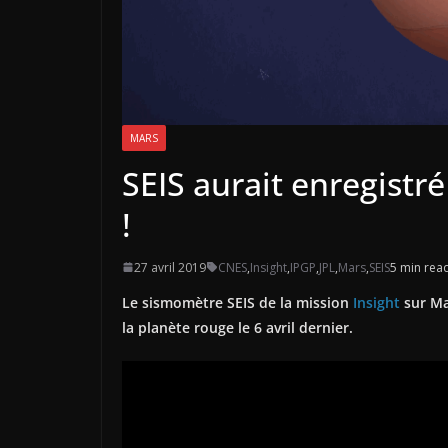
MARS
SEIS aurait enregistr
!
27 avril 2019
CNES
,
Insight
,
IPGP
,
JPL
,
Mars
,
SEIS
5 min rea
Le sismomètre SEIS de la mission
Insight
sur Ma
la planète rouge le 6 avril dernier.