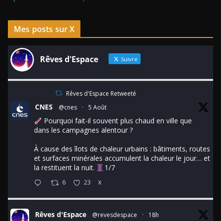
Mes posts sur X
Rêves d'Espace
Suivre
Rêves d'Espace Retweeté
CNES
@cnes
·
5 Août
Pourquoi fait-il souvent plus chaud en ville que
dans les campagnes alentour ?
À cause des îlots de chaleur urbains : bâtiments, routes
et surfaces minérales accumulent la chaleur le jour… et
la restituent la nuit.
1/7
6
23
X
Rêves d'Espace
@revesdespace
·
18h