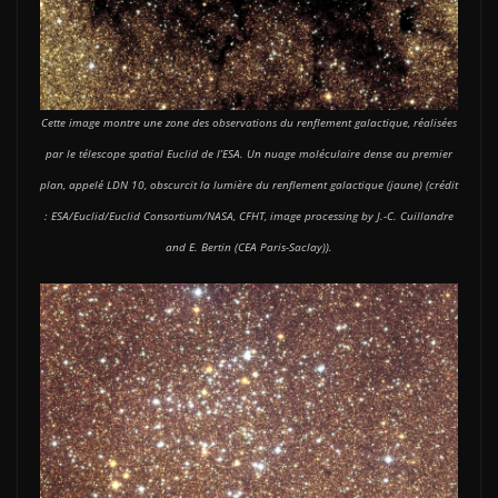
Cette image montre une zone des observations du renflement galactique, réalisées
par le télescope spatial Euclid de l’ESA. Un nuage moléculaire dense au premier
plan, appelé LDN 10, obscurcit la lumière du renflement galactique (jaune) (crédit
: ESA/Euclid/Euclid Consortium/NASA, CFHT, image processing by J.-C. Cuillandre
and E. Bertin (CEA Paris-Saclay)).