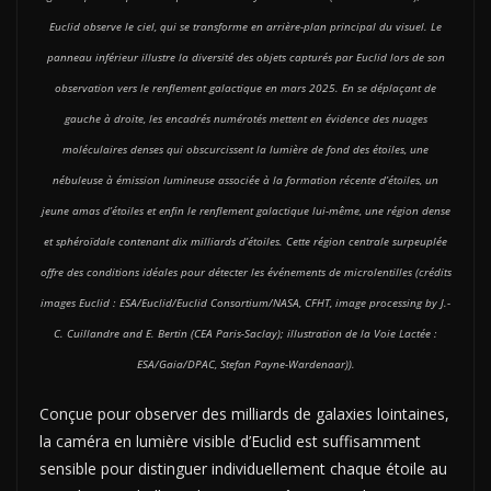
Euclid observe le ciel, qui se transforme en arrière-plan principal du visuel. Le
panneau inférieur illustre la diversité des objets capturés par Euclid lors de son
observation vers le renflement galactique en mars 2025. En se déplaçant de
gauche à droite, les encadrés numérotés mettent en évidence des nuages
moléculaires denses qui obscurcissent la lumière de fond des étoiles, une
nébuleuse à émission lumineuse associée à la formation récente d’étoiles, un
jeune amas d’étoiles et enfin le renflement galactique lui-même, une région dense
et sphéroïdale contenant dix milliards d’étoiles. Cette région centrale surpeuplée
offre des conditions idéales pour détecter les événements de microlentilles (crédits
images Euclid : ESA/Euclid/Euclid Consortium/NASA, CFHT, image processing by J.-
C. Cuillandre and E. Bertin (CEA Paris-Saclay); illustration de la Voie Lactée :
ESA/Gaia/DPAC, Stefan Payne-Wardenaar)).
Conçue pour observer des milliards de galaxies lointaines,
la caméra en lumière visible d’Euclid est suffisamment
sensible pour distinguer individuellement chaque étoile au