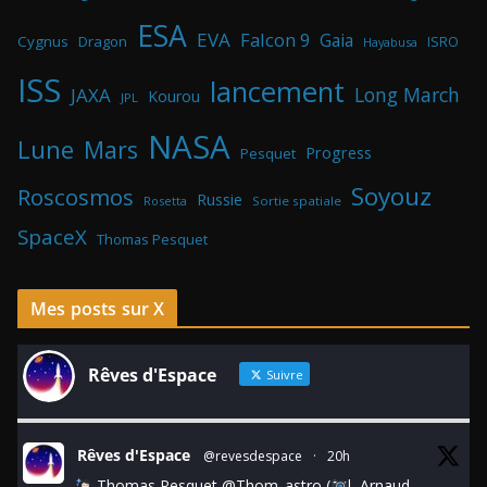
ESA
EVA
Falcon 9
Gaia
Cygnus
Dragon
ISRO
Hayabusa
ISS
lancement
Long March
JAXA
Kourou
JPL
NASA
Lune
Mars
Progress
Pesquet
Soyouz
Roscosmos
Russie
Rosetta
Sortie spatiale
SpaceX
Thomas Pesquet
Mes posts sur X
Rêves d'Espace
Suivre
Rêves d'Espace
@revesdespace
·
20h
Thomas Pesquet
@Thom_astro
(
l, Arnaud