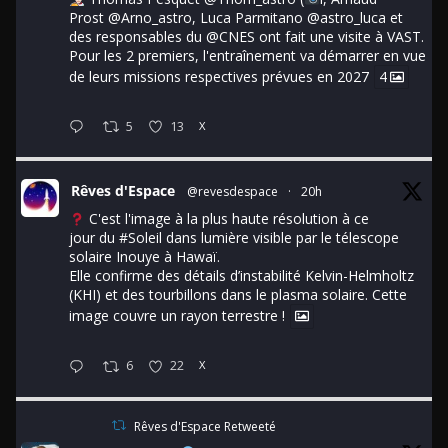
Prost
@Arno_astro
, Luca Parmitano
@astro_luca
et
des responsables du
@CNES
ont fait une visite à VAST.
Pour les 2 premiers, l'entraînement va démarrer en vue
de leurs missions respectives prévues en 2027
4
5
13
X
Rêves d'Espace
@revesdespace
·
20h
C'est l'image à la plus haute résolution à ce
jour du
#Soleil
dans lumière visible par le télescope
solaire Inouye à Hawaï.
Elle confirme des détails d’instabilité Kelvin-Helmholtz
(KHI) et des tourbillons dans le plasma solaire. Cette
image couvre un rayon terrestre !
6
22
X
Rêves d'Espace Retweeté