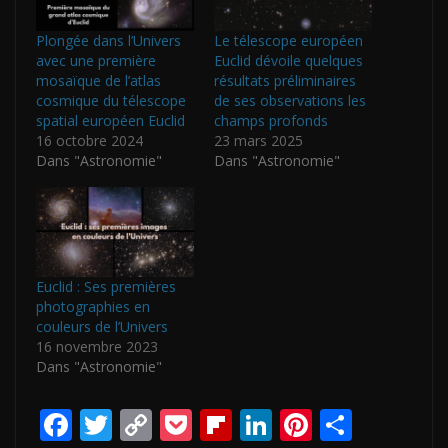
Plongée dans l’Univers
Le télescope européen
avec une première
Euclid dévoile quelques
mosaïque de l’atlas
résultats préliminaires
cosmique du télescope
de ses observations les
spatial européen Euclid
champs profonds
16 octobre 2024
23 mars 2025
Dans "Astronomie"
Dans "Astronomie"
Euclid : Ses premières
photographies en
couleurs de l’Univers
16 novembre 2023
Dans "Astronomie"
F
T
C
P
Fli
Li
Pi
P