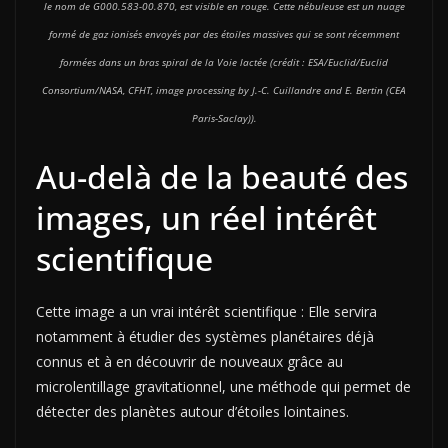
le nom de G000.583-00.870, est visible en rouge. Cette nébuleuse est un nuage
formé de gaz ionisés envoyés par des étoiles massives qui se sont récemment
formées dans un bras spiral de la Voie lactée (crédit : ESA/Euclid/Euclid
Consortium/NASA, CFHT, image processing by J.-C. Cuillandre and E. Bertin (CEA
Paris-Saclay)).
Au-delà de la beauté des
images, un réel intérêt
scientifique
Cette image a un vrai intérêt scientifique : Elle servira
notamment à étudier des systèmes planétaires déjà
connus et à en découvrir de nouveaux grâce au
microlentillage gravitationnel, une méthode qui permet de
détecter des planètes autour d’étoiles lointaines.