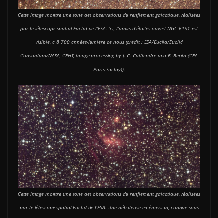
Cette image montre une zone des observations du renflement galactique, réalisées
par le télescope spatial Euclid de l’ESA. Ici, l’amas d’étoiles ouvert NGC 6451 est
visible, à 8 700 années-lumière de nous (crédit : ESA/Euclid/Euclid
Consortium/NASA, CFHT, image processing by J.-C. Cuillandre and E. Bertin (CEA
Paris-Saclay)).
Cette image montre une zone des observations du renflement galactique, réalisées
par le télescope spatial Euclid de l’ESA. Une nébuleuse en émission, connue sous