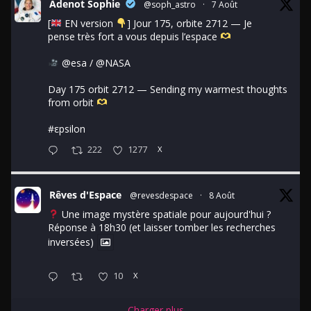
Adenot Sophie
@soph_astro
·
7 Août
[
EN version
] Jour 175, orbite 2712 — Je
pense très fort a vous depuis l’espace
@esa
/
@NASA
Day 175 orbit 2712 — Sending my warmest thoughts
from orbit
#εpsilon
222
1277
X
Rêves d'Espace
@revesdespace
·
8 Août
Une image mystère spatiale pour aujourd'hui ?
Réponse à 18h30 (et laisser tomber les recherches
inversées)
10
X
Charger plus