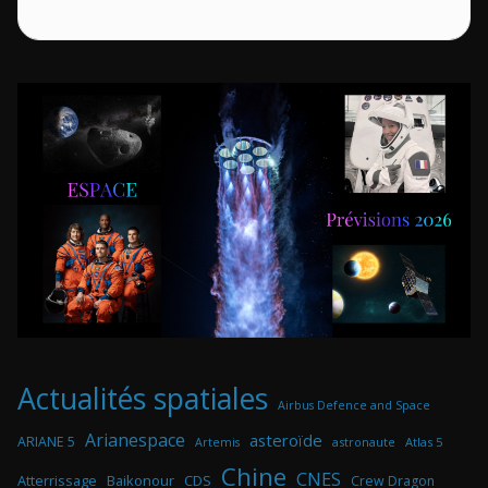
Actualités spatiales
Airbus Defence and Space
Arianespace
asteroïde
ARIANE 5
astronaute
Atlas 5
Artemis
Chine
CNES
Atterrissage
Baikonour
CDS
Crew Dragon