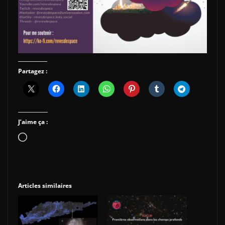
Partagez :
J’aime ça :
Chargement…
Articles similaires