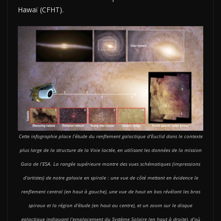
Hawaï (CFHT).
Cette infographie place l’étude du renflement galactique d’Euclid dans le contexte
plus large de la structure de la Voie lactée, en utilisant les données de la mission
Gaia de l’ESA. La rangée supérieure montre des vues schématiques (impressions
d’artistes) de notre galaxie en spirale : une vue de côté mettant en évidence le
renflement central (en haut à gauche), une vue de haut en bas révélant les bras
spiraux et la région d’étude (en haut au centre), et un zoom sur le disque
galactique indiquant l’emplacement du Système Solaire (en haut à droite), d’où