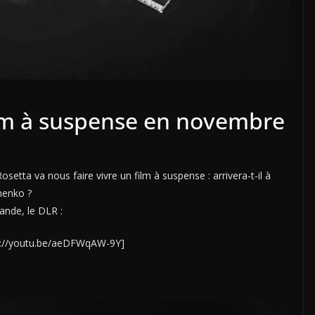
film à suspense en novembre
setta va nous faire vivre un film à suspense : arrivera-t-il à
menko ?
mande, le DLR :
p://youtu.be/aeDFWqAW-9Y]