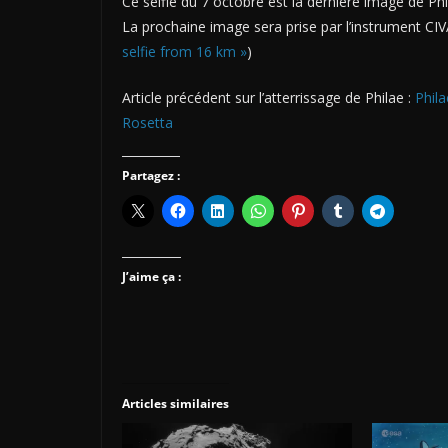
Ce selfie du 7 octobre est la dernière image de Ph
La prochaine image sera prise par l’instrument CI
selfie from 16 km »
)
Article précédent sur l’atterrissage de Philae :
Phila
Rosetta
Partagez :
J’aime ça :
Articles similaires