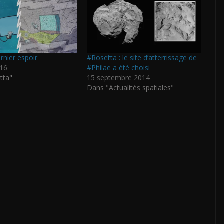
ernier espoir
#Rosetta : le site d’atterrissage de
016
#Philae a été choisi
tta"
15 septembre 2014
Dans "Actualités spatiales"
P
ar
ta
g
er