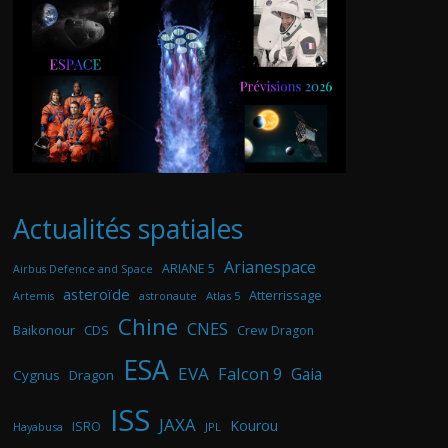
Actualités spatiales
Arianespace
ARIANE 5
Airbus Defence and Space
asteroïde
Atterrissage
astronaute
Atlas 5
Artemis
Chine
CNES
Baikonour
CDS
Crew Dragon
ESA
EVA
Falcon 9
Gaia
Cygnus
Dragon
ISS
JAXA
Kourou
ISRO
Hayabusa
JPL