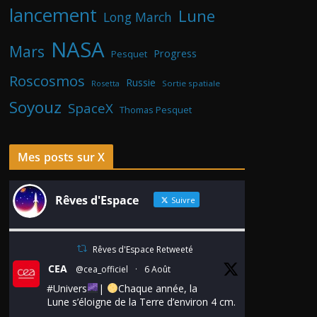
lancement
Lune
Long March
NASA
Mars
Progress
Pesquet
Roscosmos
Russie
Rosetta
Sortie spatiale
Soyouz
SpaceX
Thomas Pesquet
Mes posts sur X
Rêves d'Espace
Suivre
Rêves d'Espace Retweeté
CEA
@cea_officiel
·
6 Août
#Univers
|
Chaque année, la
Lune s’éloigne de la Terre d’environ 4 cm.