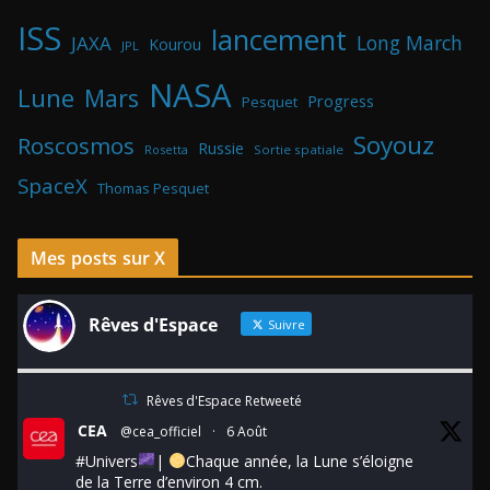
ISS
lancement
Long March
JAXA
Kourou
JPL
NASA
Lune
Mars
Progress
Pesquet
Soyouz
Roscosmos
Russie
Rosetta
Sortie spatiale
SpaceX
Thomas Pesquet
Mes posts sur X
Rêves d'Espace
Suivre
Rêves d'Espace Retweeté
CEA
@cea_officiel
·
6 Août
#Univers
|
Chaque année, la Lune s’éloigne
de la Terre d’environ 4 cm.