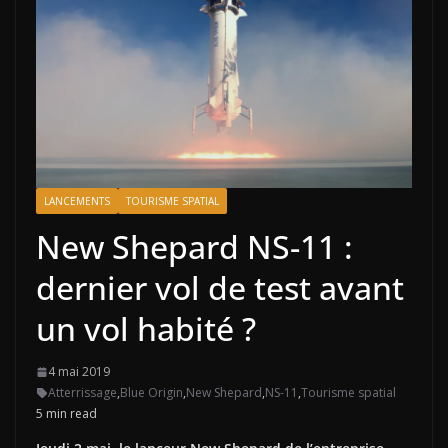
LANCEMENTS
TOURISME SPATIAL
New Shepard NS-11 :
dernier vol de test avant
un vol habité ?
4 mai 2019
Atterrissage
,
Blue Origin
,
New Shepard
,
NS-11
,
Tourisme spatial
5 min read