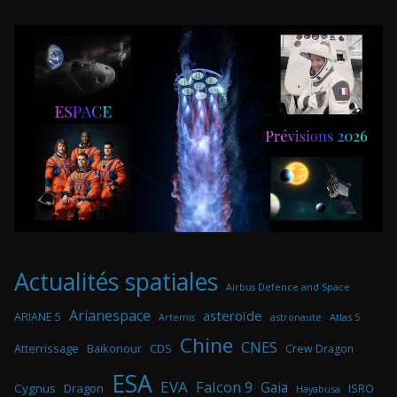
Actualités spatiales
Airbus Defence and Space
Arianespace
asteroïde
ARIANE 5
astronaute
Atlas 5
Artemis
Chine
CNES
Atterrissage
Baikonour
CDS
Crew Dragon
ESA
EVA
Falcon 9
Gaia
Cygnus
Dragon
ISRO
Hayabusa