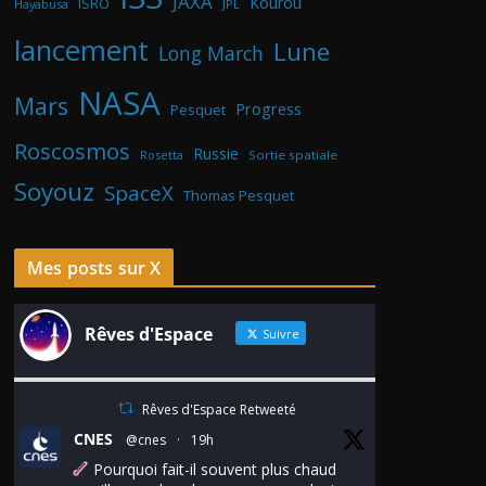
JAXA
Kourou
ISRO
Hayabusa
JPL
lancement
Lune
Long March
NASA
Mars
Progress
Pesquet
Roscosmos
Russie
Rosetta
Sortie spatiale
Soyouz
SpaceX
Thomas Pesquet
Mes posts sur X
Rêves d'Espace
Suivre
Rêves d'Espace Retweeté
CNES
@cnes
·
19h
Pourquoi fait-il souvent plus chaud