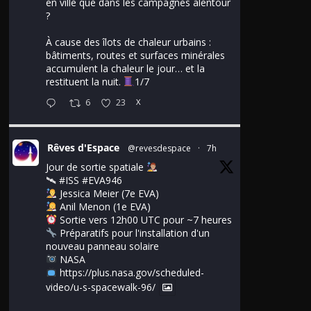
en ville que dans les campagnes alentour
?
À cause des îlots de chaleur urbains :
bâtiments, routes et surfaces minérales
accumulent la chaleur le jour… et la
restituent la nuit.
1/7
6
23
X
Rêves d'Espace
@revesdespace
·
7h
Jour de sortie spatiale
🛰
#ISS
#EVA946
Jessica Meier (7e EVA)
Anil Menon (1e EVA)
Sortie vers 12h00 UTC pour ~7 heures
Préparatifs pour l'installation d'un
nouveau panneau solaire
NASA
https://plus.nasa.gov/scheduled-
video/u-s-spacewalk-96/