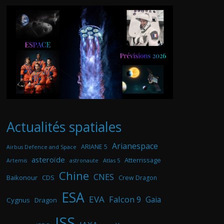
Actualités spatiales
Arianespace
ARIANE 5
Airbus Defence and Space
asteroïde
Atterrissage
astronaute
Atlas 5
Artemis
Chine
CNES
Baikonour
CDS
Crew Dragon
ESA
EVA
Falcon 9
Gaia
Cygnus
Dragon
ISS