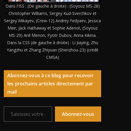
Dans l'ISS : (De gauche à droite) : (Soyouz MS-28)
Christopher Williams, Sergey Kud-Sverchkov et
Sergey Mikayev, (Crew-12) Andrey Fedyaev, Jessica
Meir, Jack Hathaway et Sophie Adenot, (Soyouz
MS-29) Anil Menon, Pyotr Dubov, Anna Kikina.
Dans la CSS (de gauche à droite) : Li Jiaying, Zhu
Yangzhu et Zhang Zhiyuan (Shenzhou-23) (crédit
CMSA)
Abonnez-vous à ce blog pour recevoir
les prochains articles directement par
mail
Saisissez votre adresse e-mail…
Abonnez-vous