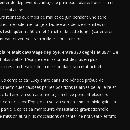
enter de déployer davantage le panneau solaire. Pour cela ils
’essai au sol.
rs reprises aux mois de mai et de juin pendant une série
 moteur déroule une longe attachée aux deux extrémités du
es tests qu’entre 50 cm et 1 mètre de cette longe (sur environ
nneau ouvert soit verrouillé et sous tension.
laire était davantage déployé, entre 353 degrés et 357°
. De
t plus stable. L’équipe de mission est de plus en plus
uccès aux besoins de la mission dans son état actuel.
 plus complet car Lucy entre dans une période prévue de
 thermiques causées par les positions relatives de la Terre et
c la Terre via son antenne à gain élevé pendant plusieurs
n contact avec l’équipe au sol via son antenne à faible gain. La
partielle après sa manœuvre d’assistance gravitationnelle
de mission aura plus d’occasions de tenter de nouveaux efforts