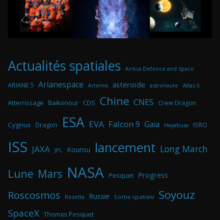
Actualités spatiales
Airbus Defence and Space
Arianespace
asteroïde
ARIANE 5
astronaute
Atlas 5
Artemis
Chine
CNES
Atterrissage
Baikonour
CDS
Crew Dragon
ESA
EVA
Falcon 9
Gaia
Cygnus
Dragon
ISRO
Hayabusa
ISS
lancement
Long March
JAXA
Kourou
JPL
NASA
Lune
Mars
Progress
Pesquet
Soyouz
Roscosmos
Russie
Rosetta
Sortie spatiale
SpaceX
Thomas Pesquet