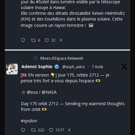
jour du
#Soleil
dans lumière visible par le télescope
solaire Inouye à Hawaï.
Elle confirme des détails d’instabilité Kelvin-Helmholtz
(KHI) et des tourbillons dans le plasma solaire. Cette
image couvre un rayon terrestre !
6
22
X
Rêves d'Espace Retweeté
Adenot Sophie
@soph_astro
·
7 Août
[
EN version
] Jour 175, orbite 2712 — Je
pense très fort a vous depuis l’espace
@esa
/
@NASA
Day 175 orbit 2712 — Sending my warmest thoughts
from orbit
#εpsilon
222
1277
X