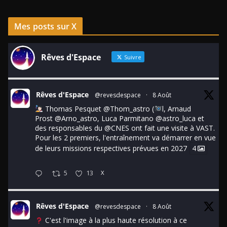
Mes posts sur X
Rêves d'Espace
Suivre
Rêves d'Espace
@revesdespace
·
8 Août
Thomas Pesquet
@Thom_astro
(
l, Arnaud
Prost
@Arno_astro
, Luca Parmitano
@astro_luca
et
des responsables du
@CNES
ont fait une visite à VAST.
Pour les 2 premiers, l'entraînement va démarrer en vue
de leurs missions respectives prévues en 2027
4
5
13
X
Rêves d'Espace
@revesdespace
·
8 Août
C'est l'image à la plus haute résolution à ce