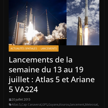
ACTUALITÉS SPATIALES
LANCEMENTS
Lancements de la
semaine du 13 au 19
juillet : Atlas 5 et Ariane
5 VA224
20 juillet 2015
Atlas 5
,
Cap Canaveral
,
GPS
,
Guyane
,
Kourou
,
lancement
,
Meteosat
,