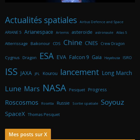
Actualités spatiales
Airbus Defence and Space
Arianespace
asteroïde
ARIANE 5
astronaute
Atlas 5
Artemis
Chine
CNES
Atterrissage
Baikonour
CDS
Crew Dragon
ESA
EVA
Falcon 9
Gaia
Cygnus
Dragon
ISRO
Hayabusa
ISS
lancement
Long March
JAXA
Kourou
JPL
NASA
Lune
Mars
Progress
Pesquet
Soyouz
Roscosmos
Russie
Rosetta
Sortie spatiale
SpaceX
Thomas Pesquet
Mes posts sur X