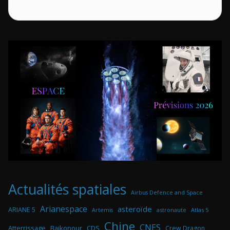
Actualités spatiales
Airbus Defence and Space
Arianespace
asteroïde
ARIANE 5
astronaute
Atlas 5
Artemis
Chine
CNES
Atterrissage
Baikonour
CDS
Crew Dragon