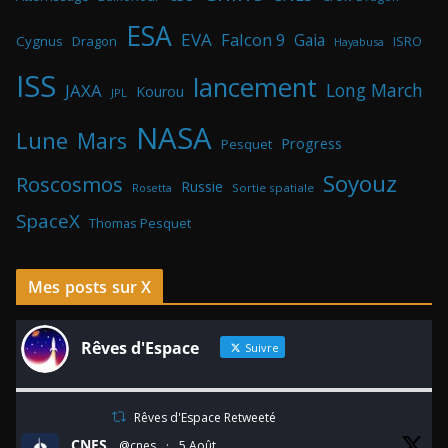
ESA
EVA
Falcon 9
Gaia
Cygnus
Dragon
ISRO
Hayabusa
ISS
lancement
Long March
JAXA
Kourou
JPL
NASA
Lune
Mars
Progress
Pesquet
Soyouz
Roscosmos
Russie
Rosetta
Sortie spatiale
SpaceX
Thomas Pesquet
Mes posts sur X
Rêves d'Espace
Suivre
Rêves d'Espace Retweeté
CNES
@cnes
·
5 Août