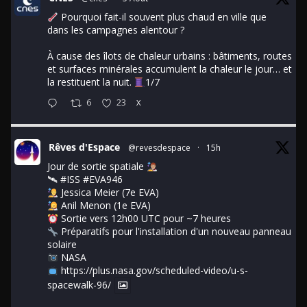
Pourquoi fait-il souvent plus chaud en ville que
dans les campagnes alentour ?
À cause des îlots de chaleur urbains : bâtiments, routes
et surfaces minérales accumulent la chaleur le jour… et
la restituent la nuit.
1/7
6
23
X
Rêves d'Espace
@revesdespace
·
15h
Jour de sortie spatiale
🛰
#ISS
#EVA946
Jessica Meier (7e EVA)
Anil Menon (1e EVA)
Sortie vers 12h00 UTC pour ~7 heures
Préparatifs pour l'installation d'un nouveau panneau
solaire
NASA
https://plus.nasa.gov/scheduled-video/u-s-
spacewalk-96/