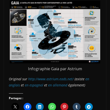
Infographie Gaia par Astrium
Original sur
http://www.astrium.eads.net/
(existe
en
anglais
et
en espagnol
et
en allemand
également)
Partagez :