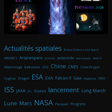
Actualités spatiales
Airbus Defence and Space
Arianespace
asteroïde
ARIANE 5
astronaute
Atlas 5
Artemis
Chine
CNES
Atterrissage
Baikonour
CDS
Crew Dragon
ESA
EVA
Falcon 9
Gaia
Cygnus
Dragon
ISRO
Hayabusa
ISS
lancement
Long March
JAXA
Kourou
JPL
NASA
Lune
Mars
Progress
Pesquet