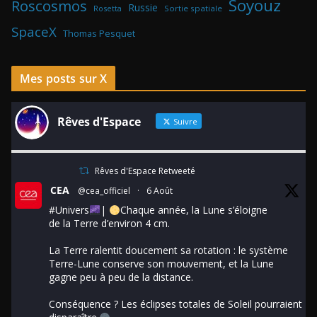
Soyouz
Roscosmos
Russie
Rosetta
Sortie spatiale
SpaceX
Thomas Pesquet
Mes posts sur X
Rêves d'Espace
Suivre
Rêves d'Espace Retweeté
CEA
@cea_officiel
·
6 Août
#Univers
|
Chaque année, la Lune s’éloigne
de la Terre d’environ 4 cm.
La Terre ralentit doucement sa rotation : le système
Terre-Lune conserve son mouvement, et la Lune
gagne peu à peu de la distance.
Conséquence ? Les éclipses totales de Soleil pourraient