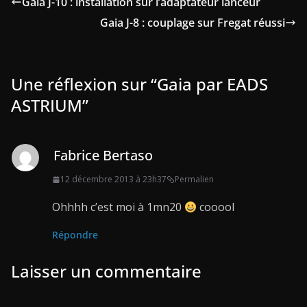
Gaia J-10 : installation sur l’adaptateur lanceur
Gaia J-8 : couplage sur Fregat réussi
Une réflexion sur “
Gaia par EADS
ASTRIUM
”
Fabrice Bertaso
12 décembre 2013 à 23h37
Permalien
Ohhhh c’est moi à 1mn20
cooool
Répondre
Laisser un commentaire