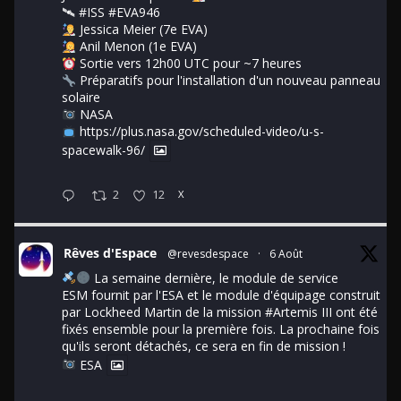
🛰
#ISS
#EVA946
Jessica Meier (7e EVA)
Anil Menon (1e EVA)
Sortie vers 12h00 UTC pour ~7 heures
Préparatifs pour l'installation d'un nouveau panneau
solaire
NASA
https://plus.nasa.gov/scheduled-video/u-s-
spacewalk-96/
2
12
X
Rêves d'Espace
@revesdespace
·
6 Août
La semaine dernière, le module de service
ESM fournit par l'ESA et le module d'équipage construit
par Lockheed Martin de la mission
#Artemis
III ont été
fixés ensemble pour la première fois. La prochaine fois
qu'ils seront détachés, ce sera en fin de mission !
ESA