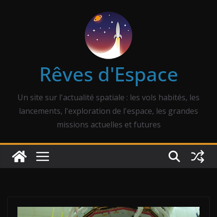
Passer
au
contenu
Rêves d'Espace
Un site sur l'actualité spatiale : les vols habités, les
lancements, l'exploration de l'espace, les grandes
missions actuelles et futures