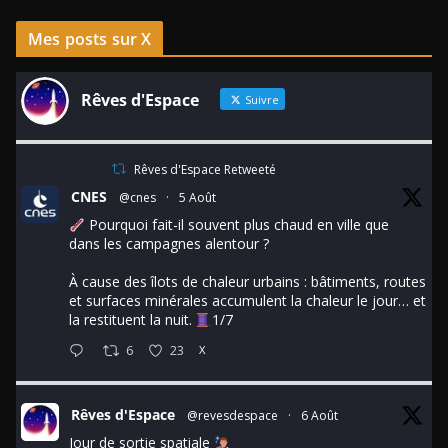
Mes posts sur X
Rêves d'Espace
Suivre
Rêves d'Espace Retweeté
CNES
@cnes
·
5 Août
Pourquoi fait-il souvent plus chaud en ville que
dans les campagnes alentour ?
À cause des îlots de chaleur urbains : bâtiments, routes
et surfaces minérales accumulent la chaleur le jour… et
la restituent la nuit.
1/7
6
23
X
Rêves d'Espace
@revesdespace
·
6 Août
Jour de sortie spatiale