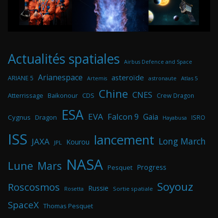
Actualités spatiales
Airbus Defence and Space
Arianespace
asteroïde
ARIANE 5
astronaute
Atlas 5
Artemis
Chine
CNES
Atterrissage
Baikonour
CDS
Crew Dragon
ESA
EVA
Falcon 9
Gaia
Cygnus
Dragon
ISRO
Hayabusa
ISS
lancement
Long March
JAXA
Kourou
JPL
NASA
Lune
Mars
Progress
Pesquet
Soyouz
Roscosmos
Russie
Rosetta
Sortie spatiale
SpaceX
Thomas Pesquet