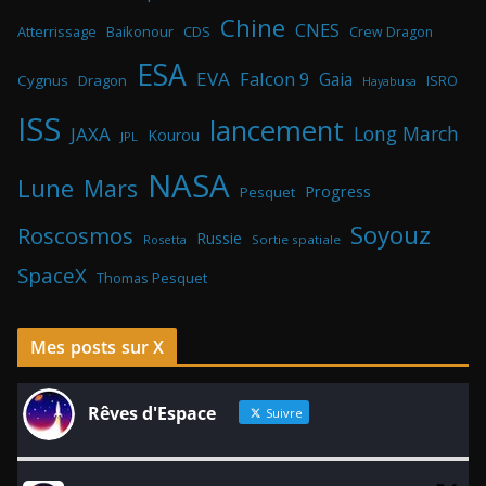
Chine
CNES
Atterrissage
Baikonour
CDS
Crew Dragon
ESA
EVA
Falcon 9
Gaia
Cygnus
Dragon
ISRO
Hayabusa
ISS
lancement
Long March
JAXA
Kourou
JPL
NASA
Lune
Mars
Progress
Pesquet
Soyouz
Roscosmos
Russie
Rosetta
Sortie spatiale
SpaceX
Thomas Pesquet
Mes posts sur X
Rêves d'Espace
Suivre