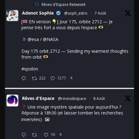
Rêves d'Espace Retweeté
Adenot Sophie
@soph_astro
·
7 Août
[
EN version
] Jour 175, orbite 2712 — Je
pense très fort a vous depuis l’espace
@esa
/
@NASA
Day 175 orbit 2712 — Sending my warmest thoughts
from orbit
#εpsilon
222
1277
X
Rêves d'Espace
@revesdespace
·
8 Août
Une image mystère spatiale pour aujourd'hui ?
Réponse à 18h30 (et laisser tomber les recherches
inversées)
10
X