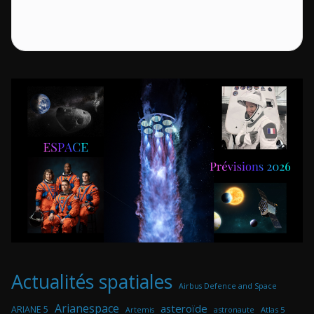
Actualités spatiales
Airbus Defence and Space
Arianespace
asteroïde
ARIANE 5
astronaute
Atlas 5
Artemis