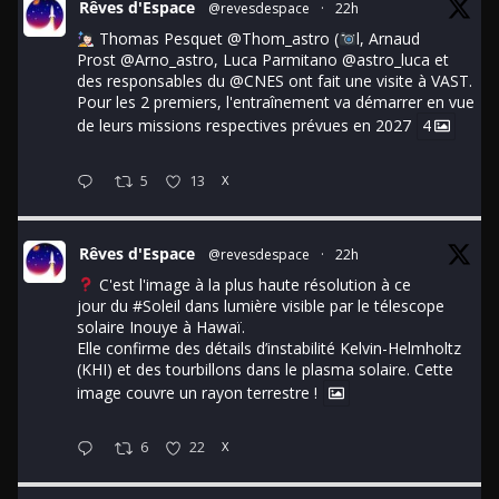
Rêves d'Espace
@revesdespace
·
22h
Thomas Pesquet
@Thom_astro
(
l, Arnaud
Prost
@Arno_astro
, Luca Parmitano
@astro_luca
et
des responsables du
@CNES
ont fait une visite à VAST.
Pour les 2 premiers, l'entraînement va démarrer en vue
de leurs missions respectives prévues en 2027
4
5
13
X
Rêves d'Espace
@revesdespace
·
22h
C'est l'image à la plus haute résolution à ce
jour du
#Soleil
dans lumière visible par le télescope
solaire Inouye à Hawaï.
Elle confirme des détails d’instabilité Kelvin-Helmholtz
(KHI) et des tourbillons dans le plasma solaire. Cette
image couvre un rayon terrestre !
6
22
X