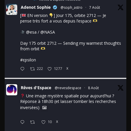
Adenot Sophie
@soph_astro
·
7 Août
[
EN version
] Jour 175, orbite 2712 — Je
pense très fort a vous depuis l’espace
@esa
/
@NASA
Day 175 orbit 2712 — Sending my warmest thoughts
from orbit
#εpsilon
222
1277
X
Rêves d'Espace
@revesdespace
·
8 Août
Une image mystère spatiale pour aujourd'hui ?
Réponse à 18h30 (et laisser tomber les recherches
inversées)
10
X