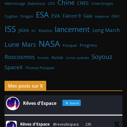
Chine
CNES
Atterrissage
Baikonour
CDS
Crew Dragon
ESA
EVA
Falcon 9
Gaia
Cygnus
Dragon
ISRO
Hayabusa
ISS
lancement
Long March
JAXA
Kourou
JPL
NASA
Lune
Mars
Progress
Pesquet
Soyouz
Roscosmos
Russie
Rosetta
Sortie spatiale
SpaceX
Thomas Pesquet
Mes posts sur X
Rêves d'Espace
Suivre
Rêves d'Espace
@revesdespace
·
23h