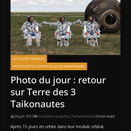
ACTUALITÉS SPATIALES
PHOTO-VIDÉO-CHIFFRES DU JOUR-ANNIVERSAIRE
Photo du jour : retour
sur Terre des 3
Taikonautes
26 juin 2013
Actualités spatiales
,
Chine
,
Shenzhou
0 min read
Après 15 jours en orbite dans leur module orbital,