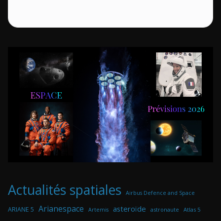
Actualités spatiales
Airbus Defence and Space
Arianespace
asteroïde
ARIANE 5
astronaute
Atlas 5
Artemis