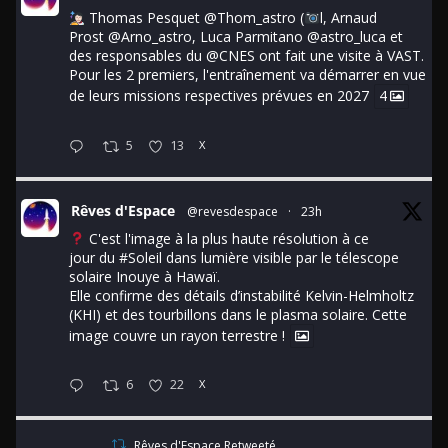
Thomas Pesquet
@Thom_astro
(
l, Arnaud
Prost
@Arno_astro
, Luca Parmitano
@astro_luca
et
des responsables du
@CNES
ont fait une visite à VAST.
Pour les 2 premiers, l'entraînement va démarrer en vue
de leurs missions respectives prévues en 2027
4
5
13
X
Rêves d'Espace
@revesdespace
·
23h
C'est l'image à la plus haute résolution à ce
jour du
#Soleil
dans lumière visible par le télescope
solaire Inouye à Hawaï.
Elle confirme des détails d’instabilité Kelvin-Helmholtz
(KHI) et des tourbillons dans le plasma solaire. Cette
image couvre un rayon terrestre !
6
22
X
Rêves d'Espace Retweeté