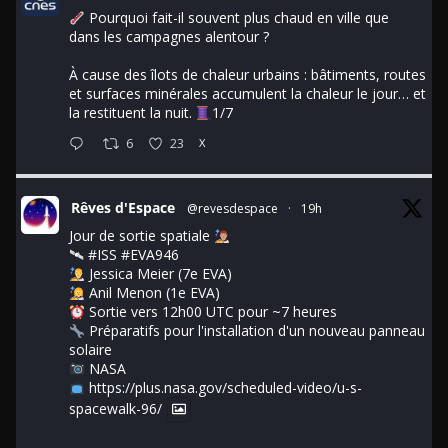
Pourquoi fait-il souvent plus chaud en ville que
dans les campagnes alentour ?
À cause des îlots de chaleur urbains : bâtiments, routes
et surfaces minérales accumulent la chaleur le jour… et
la restituent la nuit.
1/7
6
23
X
Rêves d'Espace
@revesdespace
·
19h
Jour de sortie spatiale
🛰
#ISS
#EVA946
Jessica Meier (7e EVA)
Anil Menon (1e EVA)
Sortie vers 12h00 UTC pour ~7 heures
Préparatifs pour l'installation d'un nouveau panneau
solaire
NASA
https://plus.nasa.gov/scheduled-video/u-s-
spacewalk-96/