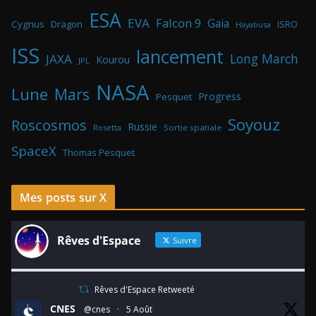
ESA
EVA
Falcon 9
Gaia
Cygnus
Dragon
ISRO
Hayabusa
ISS
lancement
Long March
JAXA
Kourou
JPL
NASA
Lune
Mars
Progress
Pesquet
Soyouz
Roscosmos
Russie
Rosetta
Sortie spatiale
SpaceX
Thomas Pesquet
Mes posts sur X
Rêves d'Espace
Suivre
Rêves d'Espace Retweeté
CNES
@cnes
·
5 Août