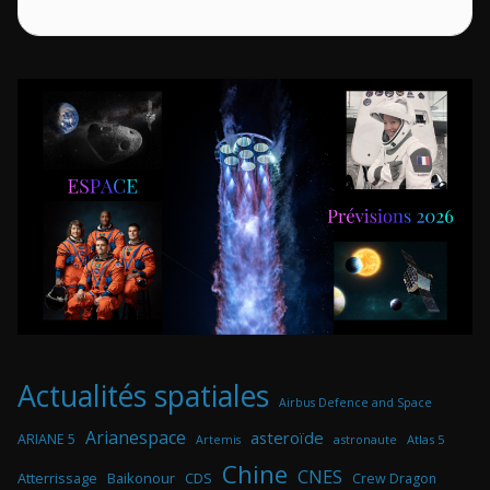
Actualités spatiales
Airbus Defence and Space
Arianespace
asteroïde
ARIANE 5
astronaute
Atlas 5
Artemis
Chine
CNES
Atterrissage
Baikonour
CDS
Crew Dragon