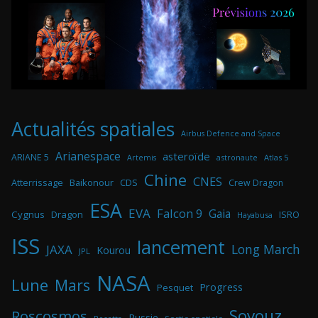
Actualités spatiales
Airbus Defence and Space
Arianespace
asteroïde
ARIANE 5
astronaute
Atlas 5
Artemis
Chine
CNES
Atterrissage
Baikonour
CDS
Crew Dragon
ESA
EVA
Falcon 9
Gaia
Cygnus
Dragon
ISRO
Hayabusa
ISS
lancement
Long March
JAXA
Kourou
JPL
NASA
Lune
Mars
Progress
Pesquet
Soyouz
Roscosmos
Russie