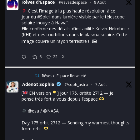
Rêves d'Espace
@revesdespace
·
8 Août
C'est l'image à la plus haute résolution à ce
jour du
#Soleil
dans lumière visible par le télescope
solaire Inouye à Hawaï.
Elle confirme des détails d’instabilité Kelvin-Helmholtz
(KHI) et des tourbillons dans le plasma solaire. Cette
image couvre un rayon terrestre !
6
22
X
Rêves d'Espace Retweeté
Adenot Sophie
@soph_astro
·
7 Août
[
EN version
] Jour 175, orbite 2712 — Je
pense très fort a vous depuis l’espace
@esa
/
@NASA
Day 175 orbit 2712 — Sending my warmest thoughts
from orbit