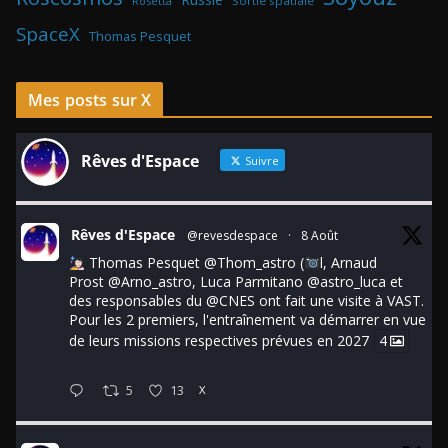
Rosetta
Sortie spatiale
SpaceX
Thomas Pesquet
Mes posts sur X
Rêves d'Espace
Suivre
Rêves d'Espace
@revesdespace
·
8 Août
Thomas Pesquet
@Thom_astro
(
l, Arnaud
Prost
@Arno_astro
, Luca Parmitano
@astro_luca
et
des responsables du
@CNES
ont fait une visite à VAST.
Pour les 2 premiers, l'entraînement va démarrer en vue
de leurs missions respectives prévues en 2027
4
5
13
X