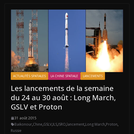
ACTUALITÉS SPATIALES
LA CHINE SPATIALE
LANCEMENTS
Les lancements de la semaine
du 24 au 30 août : Long March,
GSLV et Proton
31 août 2015
Baikonour
,
Chine
,
GSLV
,
ILS
,
ISRO
,
lancement
,
Long March
,
Proton
,
Russie