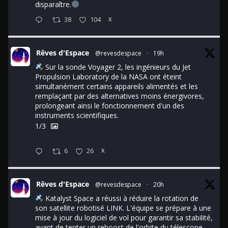
disparaître.
38
104
X
Rêves d'Espace
@revesdespace
·
19h
Sur la sonde Voyager 2, les ingénieurs du Jet
Propulsion Laboratory de la NASA ont éteint
simultanément certains appareils alimentés et les
remplaçant par des alternatives moins énergivores,
prolongeant ainsi le fonctionnement d'un des
instruments scientifiques.
1/3
6
26
X
Rêves d'Espace
@revesdespace
·
20h
Katalyst Space a réussi à réduire la rotation de
son satellite robotisé LINK. L'équipe se prépare à une
mise à jour du logiciel de vol pour garantir sa stabilité,
avant de tenter un reboost de l'orbite du télescope