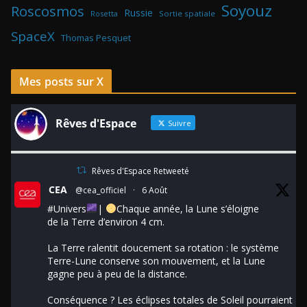
Soyouz
Roscosmos
Russie
Rosetta
Sortie spatiale
SpaceX
Thomas Pesquet
Mes posts sur X
Rêves d'Espace
Suivre
Rêves d'Espace Retweeté
CEA
@cea_officiel
·
6 Août
#Univers
|
Chaque année, la Lune s’éloigne
de la Terre d’environ 4 cm.
La Terre ralentit doucement sa rotation : le système
Terre-Lune conserve son mouvement, et la Lune
gagne peu à peu de la distance.
Conséquence ? Les éclipses totales de Soleil pourraient