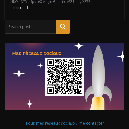
NROL
,
OTV4
,
SpaceX
,
Virgin Galactic
,
VSS Unity
,
X37B
4 min read
Tous mes réseaux sociaux / me contacter