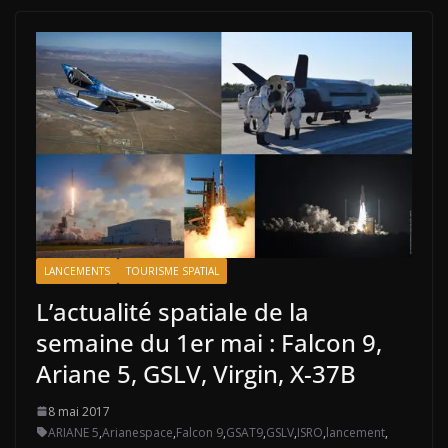
LANCEMENTS
TOURISME SPATIAL
L’actualité spatiale de la
semaine du 1er mai : Falcon 9,
Ariane 5, GSLV, Virgin, X-37B
8 mai 2017
ARIANE 5
,
Arianespace
,
Falcon 9
,
GSAT9
,
GSLV
,
ISRO
,
lancement
,