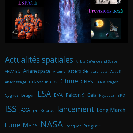
Actualités spatiales
Airbus Defence and Space
Arianespace
asteroïde
ARIANE 5
astronaute
Atlas 5
Artemis
Chine
CNES
Atterrissage
Baikonour
CDS
Crew Dragon
ESA
EVA
Falcon 9
Gaia
Cygnus
Dragon
ISRO
Hayabusa
ISS
lancement
Long March
JAXA
Kourou
JPL
NASA
Lune
Mars
Progress
Pesquet