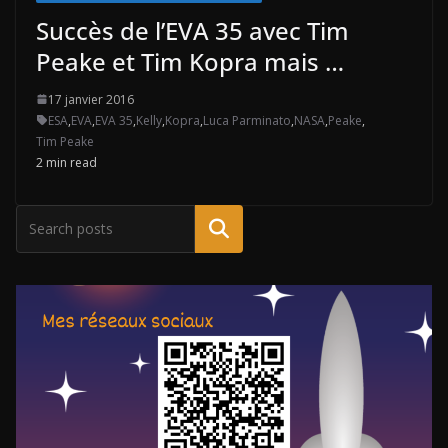
Succès de l’EVA 35 avec Tim
Peake et Tim Kopra mais …
17 janvier 2016
ESA
,
EVA
,
EVA 35
,
Kelly
,
Kopra
,
Luca Parminato
,
NASA
,
Peake
,
Tim Peake
2 min read