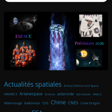
Actualités spatiales
Airbus Defence and Space
Arianespace
asteroïde
ARIANE 5
astronaute
Atlas 5
Artemis
Chine
CNES
Atterrissage
Baikonour
CDS
Crew Dragon