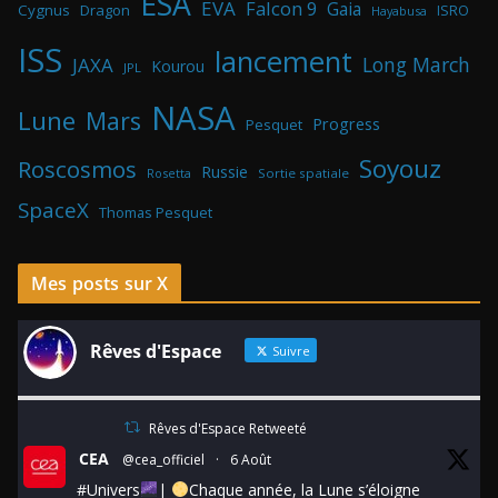
ESA
EVA
Falcon 9
Gaia
Cygnus
Dragon
ISRO
Hayabusa
ISS
lancement
Long March
JAXA
Kourou
JPL
NASA
Lune
Mars
Progress
Pesquet
Soyouz
Roscosmos
Russie
Rosetta
Sortie spatiale
SpaceX
Thomas Pesquet
Mes posts sur X
Rêves d'Espace
Suivre
Rêves d'Espace Retweeté
CEA
@cea_officiel
·
6 Août
#Univers
|
Chaque année, la Lune s’éloigne