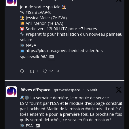
Jour de sortie spatiale
🛰
#ISS
#EVA946
Jessica Meier (7e EVA)
Anil Menon (1e EVA)
Sortie vers 12h00 UTC pour ~7 heures
Préparatifs pour l'installation d'un nouveau panneau
solaire
NASA
https://plus.nasa.gov/scheduled-video/u-s-
spacewalk-96/
2
12
X
Rêves d'Espace
@revesdespace
·
6 Août
La semaine dernière, le module de service
ESM fournit par l'ESA et le module d'équipage construit
par Lockheed Martin de la mission
#Artemis
III ont été
fixés ensemble pour la première fois. La prochaine fois
qu'ils seront détachés, ce sera en fin de mission !
ESA