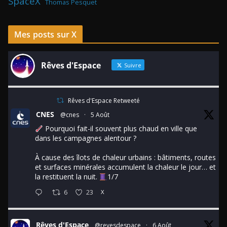
SpaceX
Thomas Pesquet
Mes posts sur X
Rêves d'Espace
Suivre
Rêves d'Espace Retweeté
CNES
@cnes
·
5 Août
Pourquoi fait-il souvent plus chaud en ville que
dans les campagnes alentour ?
À cause des îlots de chaleur urbains : bâtiments, routes
et surfaces minérales accumulent la chaleur le jour… et
la restituent la nuit.
1/7
6
23
X
Rêves d'Espace
@revesdespace
·
6 Août