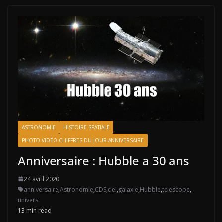
ASTRONOMIE
HISTOIRE SPATIALE
PHOTO-VIDÉO-CHIFFRES DU JOUR-ANNIVERSAIRE
Anniversaire : Hubble a 30 ans
24 avril 2020
anniversaire
,
Astronomie
,
CDS
,
ciel
,
galaxie
,
Hubble
,
télescope
,
univers
13 min read