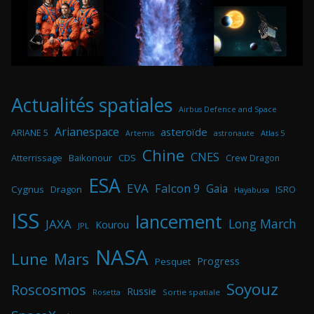
Actualités spatiales
Airbus Defence and Space
Arianespace
asteroïde
ARIANE 5
astronaute
Atlas 5
Artemis
Chine
CNES
Atterrissage
Baikonour
CDS
Crew Dragon
ESA
EVA
Falcon 9
Gaia
Cygnus
Dragon
ISRO
Hayabusa
ISS
lancement
Long March
JAXA
Kourou
JPL
NASA
Lune
Mars
Progress
Pesquet
Soyouz
Roscosmos
Russie
Rosetta
Sortie spatiale