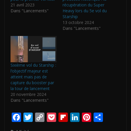
21 avril 2023
récupération du Super
Dans "Lancements"
Heavy lors du 5e vol du
Starship
13 octobre 2024
Dans "Lancements"
Sixième vol du Starship :
l’objectif majeur est
atteint mais pas de
capture du booster par
la tour de lancement
20 novembre 2024
Dans "Lancements"
F
T
C
P
Fli
Li
Pi
P
ac
w
o
o
p
n
nt
ar