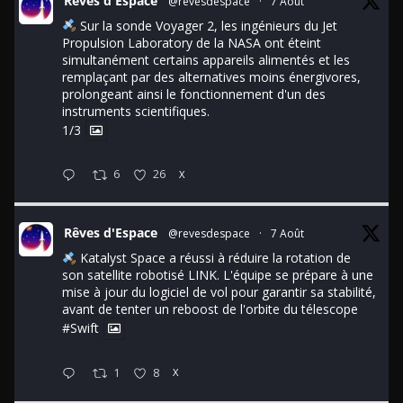
Rêves d'Espace
@revesdespace
·
7 Août
Sur la sonde Voyager 2, les ingénieurs du Jet
Propulsion Laboratory de la NASA ont éteint
simultanément certains appareils alimentés et les
remplaçant par des alternatives moins énergivores,
prolongeant ainsi le fonctionnement d'un des
instruments scientifiques.
1/3
6
26
X
Rêves d'Espace
@revesdespace
·
7 Août
Katalyst Space a réussi à réduire la rotation de
son satellite robotisé LINK. L'équipe se prépare à une
mise à jour du logiciel de vol pour garantir sa stabilité,
avant de tenter un reboost de l'orbite du télescope
#Swift
1
8
X