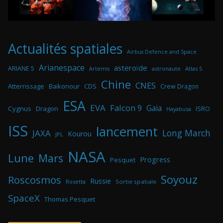
Actualités spatiales
Airbus Defence and Space
Arianespace
asteroïde
ARIANE 5
astronaute
Atlas 5
Artemis
Chine
CNES
Atterrissage
Baikonour
CDS
Crew Dragon
ESA
EVA
Falcon 9
Gaia
Cygnus
Dragon
ISRO
Hayabusa
ISS
lancement
Long March
JAXA
Kourou
JPL
NASA
Lune
Mars
Progress
Pesquet
Soyouz
Roscosmos
Russie
Rosetta
Sortie spatiale
SpaceX
Thomas Pesquet