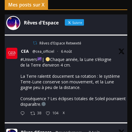
Mes posts sur X
Rêves d'Espace
Suivre
Rêves d'Espace Retweeté
CEA
@cea_officiel
·
6 Août
#Univers
|
Chaque année, la Lune s’éloigne
de la Terre d’environ 4 cm.
La Terre ralentit doucement sa rotation : le système
Terre-Lune conserve son mouvement, et la Lune
gagne peu à peu de la distance.
Conséquence ? Les éclipses totales de Soleil pourraient
disparaître.
38
104
X