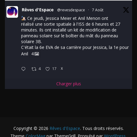
Rêves d'Espace
@revesdespace
·
7 Août
Ce jeudi, Jessica Meier et Anil Menon ont
réalisé une sortie spatiale à l'ISS de 6 heures et 27
minutes. Ils ont installé un kit de modification de
panneau solaire sur le boîtier du mât du panneau
solaire 3B.
C'était la 6e EVA de sa carrière pour Jessica, la 1e pour
Anil
4
4
17
X
Charger plus
Copyright © 2026
Rêves d'Espace
. Tous droits réservés.
Theme
ColorMag
par ThemeGrill. Propulsé par
WordPress
.