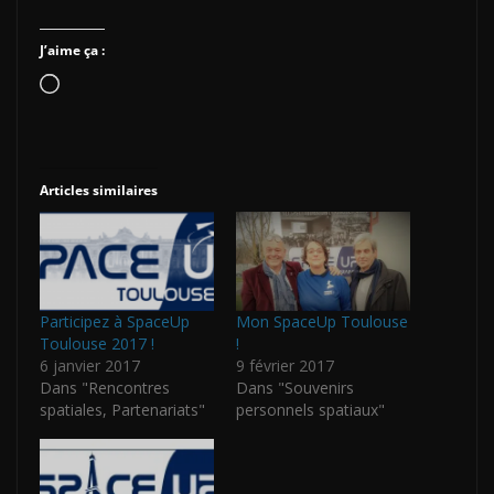
J’aime ça :
Chargement…
Articles similaires
Participez à SpaceUp
Mon SpaceUp Toulouse
Toulouse 2017 !
!
6 janvier 2017
9 février 2017
Dans "Rencontres
Dans "Souvenirs
spatiales, Partenariats"
personnels spatiaux"