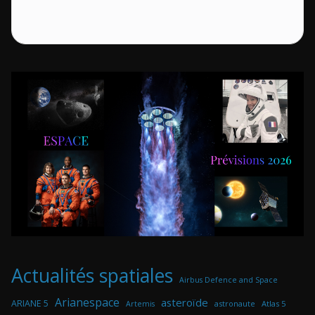
Actualités spatiales
Airbus Defence and Space
Arianespace
asteroïde
ARIANE 5
astronaute
Atlas 5
Artemis