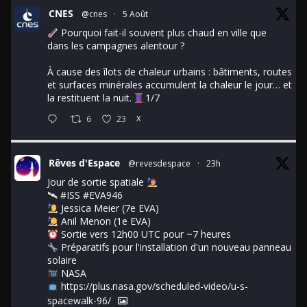
CNES
@cnes
·
5 Août
Pourquoi fait-il souvent plus chaud en ville que
dans les campagnes alentour ?
À cause des îlots de chaleur urbains : bâtiments, routes
et surfaces minérales accumulent la chaleur le jour… et
la restituent la nuit.
1/7
6
23
X
Rêves d'Espace
@revesdespace
·
23h
Jour de sortie spatiale
🛰
#ISS
#EVA946
Jessica Meier (7e EVA)
Anil Menon (1e EVA)
Sortie vers 12h00 UTC pour ~7 heures
Préparatifs pour l'installation d'un nouveau panneau
solaire
NASA
https://plus.nasa.gov/scheduled-video/u-s-
spacewalk-96/