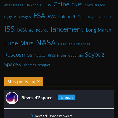
Chine
CNES
Atterrissage
Baikonour
CDS
Crew Dragon
ESA
EVA
Falcon 9
Gaia
Cygnus
Dragon
ISRO
Hayabusa
ISS
lancement
Long March
JAXA
Kourou
JPL
NASA
Lune
Mars
Progress
Pesquet
Soyouz
Roscosmos
Russie
Rosetta
Sortie spatiale
SpaceX
Thomas Pesquet
Mes posts sur X
Rêves d'Espace
Suivre
Rêves d'Espace Retweeté