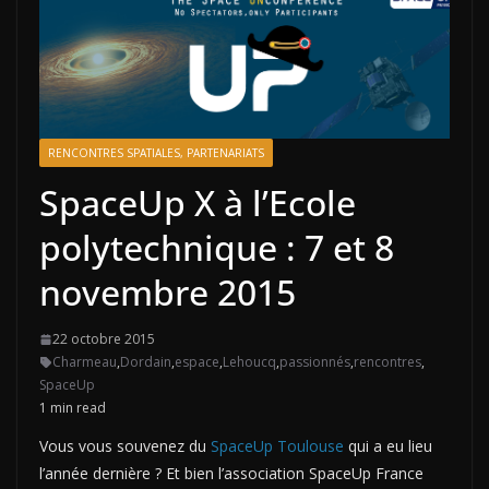
RENCONTRES SPATIALES, PARTENARIATS
SpaceUp X à l’Ecole
polytechnique : 7 et 8
novembre 2015
22 octobre 2015
Charmeau
,
Dordain
,
espace
,
Lehoucq
,
passionnés
,
rencontres
,
SpaceUp
1 min read
Vous vous souvenez du
SpaceUp Toulouse
qui a eu lieu
l’année dernière ? Et bien l’association SpaceUp France