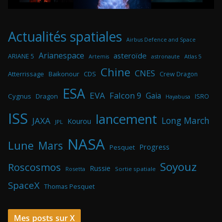
Actualités spatiales
Airbus Defence and Space
Arianespace
asteroïde
ARIANE 5
astronaute
Atlas 5
Artemis
Chine
CNES
Atterrissage
Baikonour
CDS
Crew Dragon
ESA
EVA
Falcon 9
Gaia
Cygnus
Dragon
ISRO
Hayabusa
ISS
lancement
Long March
JAXA
Kourou
JPL
NASA
Lune
Mars
Progress
Pesquet
Soyouz
Roscosmos
Russie
Rosetta
Sortie spatiale
SpaceX
Thomas Pesquet
Mes posts sur X