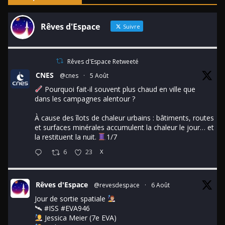
Rêves d'Espace
Suivre
Rêves d'Espace Retweeté
CNES
@cnes
·
5 Août
Pourquoi fait-il souvent plus chaud en ville que
dans les campagnes alentour ?
À cause des îlots de chaleur urbains : bâtiments, routes
et surfaces minérales accumulent la chaleur le jour… et
la restituent la nuit.
1/7
6
23
X
Rêves d'Espace
@revesdespace
·
6 Août
Jour de sortie spatiale
🛰
#ISS
#EVA946
Jessica Meier (7e EVA)