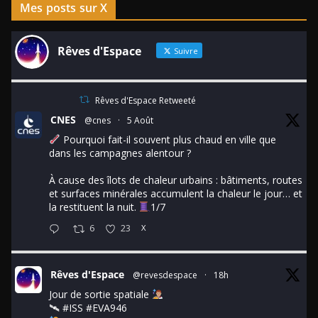
Mes posts sur X
Rêves d'Espace
Suivre
Rêves d'Espace Retweeté
CNES
@cnes
·
5 Août
Pourquoi fait-il souvent plus chaud en ville que
dans les campagnes alentour ?
À cause des îlots de chaleur urbains : bâtiments, routes
et surfaces minérales accumulent la chaleur le jour… et
la restituent la nuit.
1/7
6
23
X
Rêves d'Espace
@revesdespace
·
18h
Jour de sortie spatiale
🛰
#ISS
#EVA946