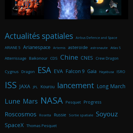
Actualités spatiales
Airbus Defence and Space
Arianespace
asteroïde
ARIANE 5
astronaute
Atlas 5
Artemis
Chine
CNES
Atterrissage
Baikonour
CDS
Crew Dragon
ESA
EVA
Falcon 9
Gaia
Cygnus
Dragon
ISRO
Hayabusa
ISS
lancement
Long March
JAXA
Kourou
JPL
NASA
Lune
Mars
Progress
Pesquet
Soyouz
Roscosmos
Russie
Rosetta
Sortie spatiale
SpaceX
Thomas Pesquet