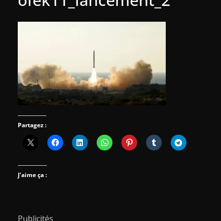
Partagez :
J’aime ça :
Publicités