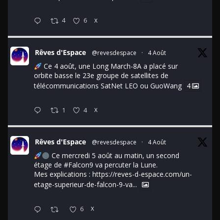
4
6
X
Rêves d'Espace
@revesdespace
·
4 Août
Ce 4 août, une Long March-8A a placé sur
orbite basse le 23e groupe de satellites de
télécommunications SatNet LEO ou GuoWang
4
1
4
X
Rêves d'Espace
@revesdespace
·
4 Août
Ce mercredi 5 août au matin, un second
étage de
#Falcon9
va percuter la Lune.
Mes explications :
https://reves-d-espace.com/un-
etage-superieur-de-falcon-9-va...
6
X