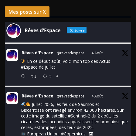
Mes posts sur X
Rêves d'Espace
Suivre
Rêves d'Espace
@revesdespace
·
4 Août
En ce début août, voici mon top des Actus
#Espace
de juillet :
5
X
Rêves d'Espace
@revesdespace
·
4 Août
Juillet 2026, les feux de Saumos et
Biscarrosse ont ravagé environ 42 000 hectares. Sur
cette image du satellite
#Sentinel
-2 du 2 août, les
cicatrices des incendies apparaissent en brun ainsi que
celles, estompées, des feux de 2022.
European Union,
#Copernicus