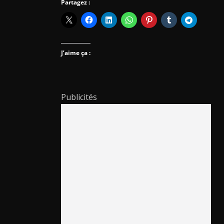
Partagez :
J’aime ça :
Publicités