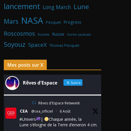
lancement
Lune
Long March
NASA
Mars
Progress
Pesquet
Roscosmos
Russie
Rosetta
Sortie spatiale
Soyouz
SpaceX
Thomas Pesquet
Mes posts sur X
Rêves d'Espace
Suivre
Rêves d'Espace Retweeté
CEA
@cea_officiel
·
6 Août
#Univers
|
Chaque année, la
Lune s’éloigne de la Terre d’environ 4 cm.