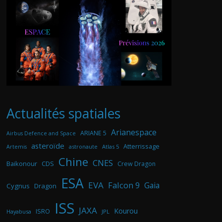
Actualités spatiales
Arianespace
ARIANE 5
Airbus Defence and Space
asteroïde
Atterrissage
astronaute
Atlas 5
Artemis
Chine
CNES
Baikonour
CDS
Crew Dragon
ESA
EVA
Falcon 9
Gaia
Cygnus
Dragon
ISS
JAXA
Kourou
ISRO
Hayabusa
JPL