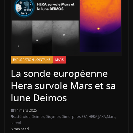
EXPLORATION LOINTAINE
MARS
La sonde européenne
Hera survole Mars et sa
lune Deimos
14 mars 2025
astéroïde
,
Deimos
,
Didymos
,
Dimorphos
,
ESA
,
HERA
,
JAXA
,
Mars
,
survol
6 min read