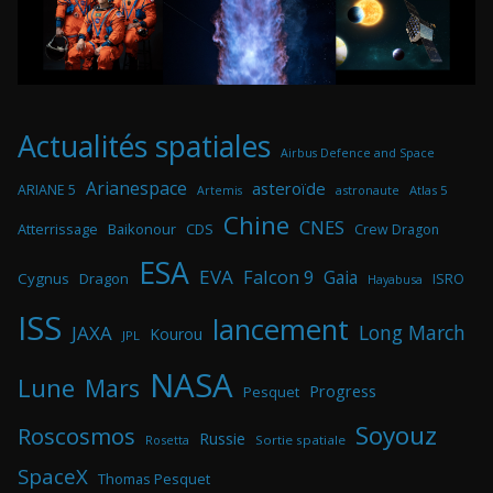
Actualités spatiales
Airbus Defence and Space
Arianespace
asteroïde
ARIANE 5
astronaute
Atlas 5
Artemis
Chine
CNES
Atterrissage
Baikonour
CDS
Crew Dragon
ESA
EVA
Falcon 9
Gaia
Cygnus
Dragon
ISRO
Hayabusa
ISS
lancement
Long March
JAXA
Kourou
JPL
NASA
Lune
Mars
Progress
Pesquet
Soyouz
Roscosmos
Russie
Rosetta
Sortie spatiale
SpaceX
Thomas Pesquet