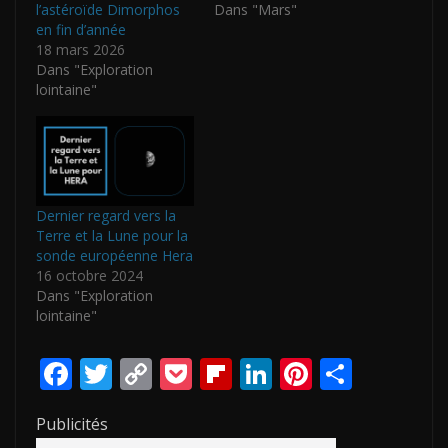
l’astéroïde Dimorphos
Dans "Mars"
en fin d’année
18 mars 2026
Dans "Exploration
lointaine"
Dernier regard vers la
Terre et la Lune pour la
sonde européenne Hera
16 octobre 2024
Dans "Exploration
lointaine"
F
T
C
P
Fli
Li
Pi
P
ac
w
o
o
p
n
nt
ar
Publicités
e
itt
p
ck
b
k
er
ta