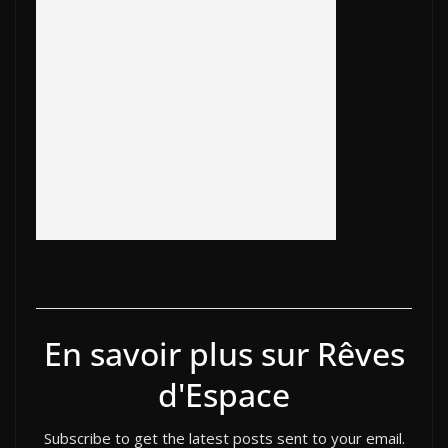
b
er
y
et
o
e
e
g
o
Li
ar
dI
st
er
o
n
d
n
k
k
En savoir plus sur Rêves
d'Espace
Subscribe to get the latest posts sent to your email.