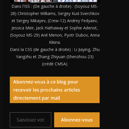
Dans l'ISS : (De gauche à droite) : (Soyouz MS-
28) Christopher Williams, Sergey Kud-Sverchkov
et Sergey Mikayev, (Crew-12) Andrey Fedyaev,
Jessica Meir, Jack Hathaway et Sophie Adenot,
(Soyouz MS-29) Anil Menon, Pyotr Dubov, Anna
Kikina.
Dans la CSS (de gauche à droite) : Li Jiaying, Zhu
Yangzhu et Zhang Zhiyuan (Shenzhou-23)
(crédit CMSA)
Abonnez-vous à ce blog pour
recevoir les prochains articles
directement par mail
Saisissez votre adresse e-mail…
Abonnez-vous