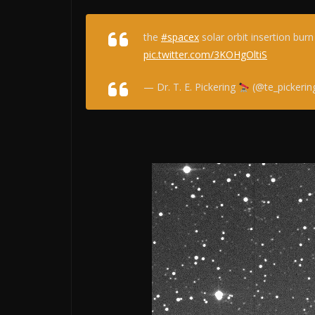
the
#spacex
solar orbit insertion bur
pic.twitter.com/3KOHgOltiS
— Dr. T. E. Pickering
(@te_pickerin