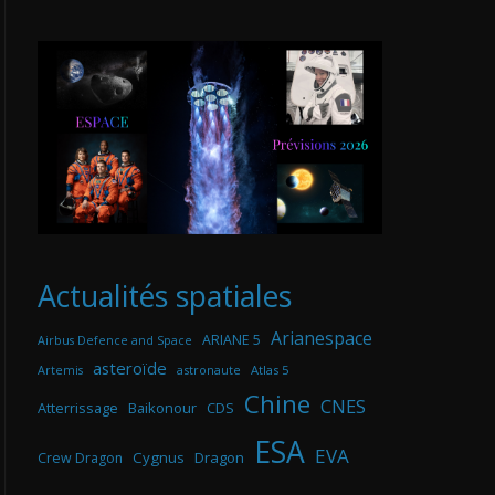
Actualités spatiales
Arianespace
ARIANE 5
Airbus Defence and Space
asteroïde
astronaute
Atlas 5
Artemis
Chine
CNES
Atterrissage
Baikonour
CDS
ESA
EVA
Cygnus
Dragon
Crew Dragon