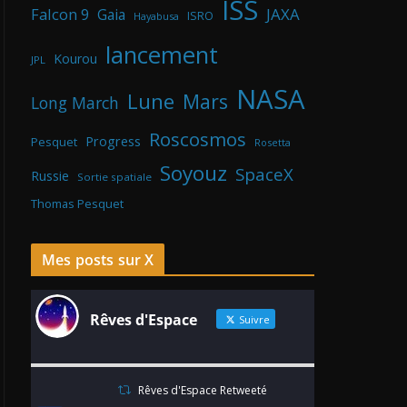
ISS
Falcon 9
JAXA
Gaia
ISRO
Hayabusa
lancement
Kourou
JPL
NASA
Lune
Mars
Long March
Roscosmos
Progress
Pesquet
Rosetta
Soyouz
SpaceX
Russie
Sortie spatiale
Thomas Pesquet
Mes posts sur X
Rêves d'Espace
Suivre
Rêves d'Espace Retweeté