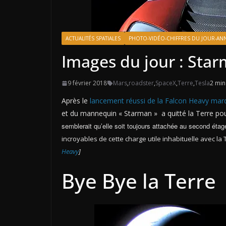
ACTUALITÉS SPATIALES
PHOTO-VIDÉO-CHIFFRES DU JOUR-ANN
Images du jour : Star
9 février 2018
Mars
,
roadster
,
SpaceX
,
Terre
,
Tesla
2 min
Après le
lancement réussi de la Falcon Heavy mardi
et du mannequin « Starman » a quitté la Terre pou
semblerait qu’elle soit toujours attachée au second étag
incroyables de cette charge utile inhabituelle avec la
Heavy
]
Bye Bye la Terre