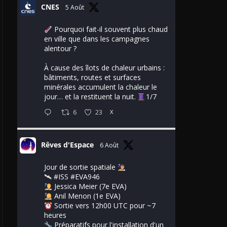
CNES
5 Août
Pourquoi fait-il souvent plus chaud
en ville que dans les campagnes
alentour ?
À cause des îlots de chaleur urbains :
bâtiments, routes et surfaces
minérales accumulent la chaleur le
jour… et la restituent la nuit.
1/7
6
23
X
Rêves d'Espace
6 Août
Jour de sortie spatiale
🛰
#ISS
#EVA946
Jessica Meier (7e EVA)
Anil Menon (1e EVA)
Sortie vers 12h00 UTC pour ~7
heures
Préparatifs pour l'installation d'un