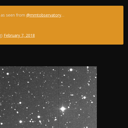
n as seen from
@mmtobservatory
…
g)
February 7, 2018