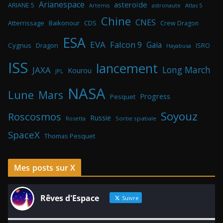
Arianespace
asteroïde
ARIANE 5
astronaute
Atlas 5
Artemis
Chine
CNES
Atterrissage
Baikonour
CDS
Crew Dragon
ESA
EVA
Falcon 9
Gaia
Cygnus
Dragon
ISRO
Hayabusa
ISS
lancement
Long March
JAXA
Kourou
JPL
NASA
Lune
Mars
Progress
Pesquet
Soyouz
Roscosmos
Russie
Rosetta
Sortie spatiale
SpaceX
Thomas Pesquet
Mes posts sur X
Rêves d'Espace
Suivre