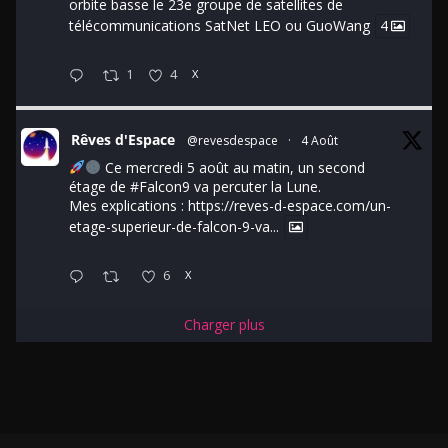
orbite basse le 23e groupe de satellites de
télécommunications SatNet LEO ou GuoWang
4
1
4
X
Rêves d'Espace
@revesdespace
·
4 Août
Ce mercredi 5 août au matin, un second
étage de
#Falcon9
va percuter la Lune.
Mes explications :
https://reves-d-espace.com/un-
etage-superieur-de-falcon-9-va...
6
X
Charger plus