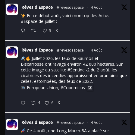
Rêves d'Espace
@revesdespace
·
4 Août
En ce début août, voici mon top des Actus
#Espace
de juillet :
5
X
Rêves d'Espace
@revesdespace
·
4 Août
Juillet 2026, les feux de Saumos et
Biscarrosse ont ravagé environ 42 000 hectares. Sur
cette image du satellite
#Sentinel
-2 du 2 août, les
cicatrices des incendies apparaissent en brun ainsi que
celles, estompées, des feux de 2022.
European Union,
#Copernicus
4
6
X
Rêves d'Espace
@revesdespace
·
4 Août
Ce 4 août, une Long March-8A a placé sur