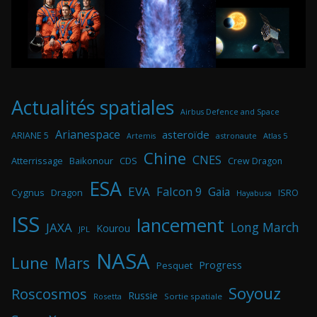
Actualités spatiales
Airbus Defence and Space
Arianespace
asteroïde
ARIANE 5
astronaute
Atlas 5
Artemis
Chine
CNES
Atterrissage
Baikonour
CDS
Crew Dragon
ESA
EVA
Falcon 9
Gaia
Cygnus
Dragon
ISRO
Hayabusa
ISS
lancement
Long March
JAXA
Kourou
JPL
NASA
Lune
Mars
Progress
Pesquet
Soyouz
Roscosmos
Russie
Rosetta
Sortie spatiale