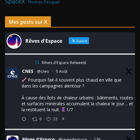
SpaceX
Thomas Pesquet
Mes posts sur X
Rêves d'Espace
Suivre
Rêves d'Espace Retweeté
CNES
@cnes
·
5 Août
Pourquoi fait-il souvent plus chaud en ville que
dans les campagnes alentour ?
À cause des îlots de chaleur urbains : bâtiments, routes
et surfaces minérales accumulent la chaleur le jour… et
la restituent la nuit.
1/7
6
23
X
Rêves d'Espace
@revesdespace
·
17h