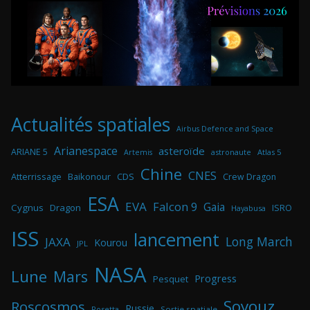
Actualités spatiales
Airbus Defence and Space
Arianespace
asteroïde
ARIANE 5
astronaute
Atlas 5
Artemis
Chine
CNES
Atterrissage
Baikonour
CDS
Crew Dragon
ESA
EVA
Falcon 9
Gaia
Cygnus
Dragon
ISRO
Hayabusa
ISS
lancement
Long March
JAXA
Kourou
JPL
NASA
Lune
Mars
Progress
Pesquet
Soyouz
Roscosmos
Russie
Rosetta
Sortie spatiale