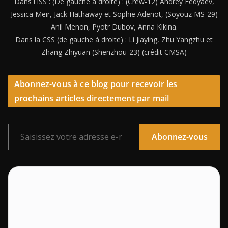
Dans l'ISS : (De gauche à droite) : (Crew-12) Andrey Fedyaev,
Jessica Meir, Jack Hathaway et Sophie Adenot, (Soyouz MS-29)
Anil Menon, Pyotr Dubov, Anna Kikina.
Dans la CSS (de gauche à droite) : Li Jiaying, Zhu Yangzhu et
Zhang Zhiyuan (Shenzhou-23) (crédit CMSA)
Abonnez-vous à ce blog pour recevoir les
prochains articles directement par mail
Saisissez votre adresse e-mail…
Abonnez-vous