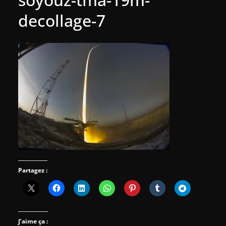
decollage-7
Partagez :
J’aime ça :