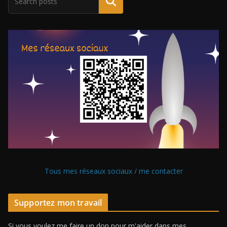
Tous mes réseaux sociaux / me contacter
Supportez mon travail
Si vous voulez me faire un don pour m'aider dans mes