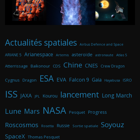
Actualités spatiales
Airbus Defence and Space
Arianespace
asteroïde
ARIANE 5
astronaute
Atlas 5
Artemis
Chine
CNES
Atterrissage
Baikonour
CDS
Crew Dragon
ESA
EVA
Falcon 9
Gaia
Cygnus
Dragon
ISRO
Hayabusa
ISS
lancement
Long March
JAXA
Kourou
JPL
NASA
Lune
Mars
Progress
Pesquet
Soyouz
Roscosmos
Russie
Rosetta
Sortie spatiale
SpaceX
Thomas Pesquet