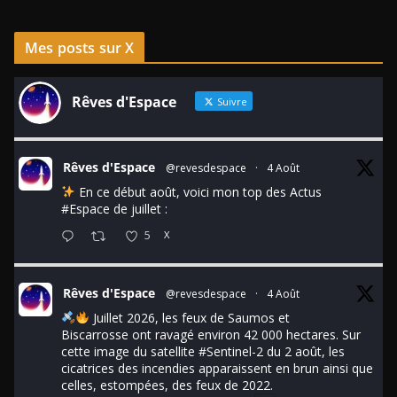
Mes posts sur X
Rêves d'Espace
Suivre
Rêves d'Espace
@revesdespace
·
4 Août
En ce début août, voici mon top des Actus
#Espace
de juillet :
5
X
Rêves d'Espace
@revesdespace
·
4 Août
Juillet 2026, les feux de Saumos et
Biscarrosse ont ravagé environ 42 000 hectares. Sur
cette image du satellite
#Sentinel
-2 du 2 août, les
cicatrices des incendies apparaissent en brun ainsi que
celles, estompées, des feux de 2022.