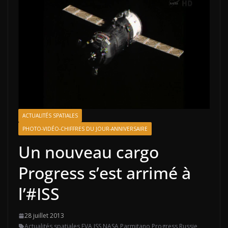
ACTUALITÉS SPATIALES
PHOTO-VIDÉO-CHIFFRES DU JOUR-ANNIVERSAIRE
Un nouveau cargo
Progress s’est arrimé à
l’#ISS
28 juillet 2013
Actualités spatiales
,
EVA
,
ISS
,
NASA
,
Parmitano
,
Progress
,
Russie