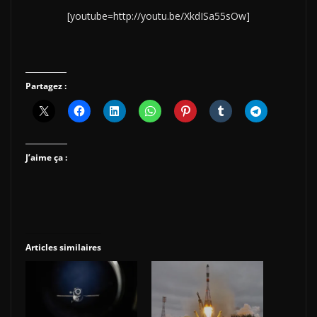
[youtube=http://youtu.be/XkdISa55sOw]
Partagez :
J’aime ça :
Articles similaires