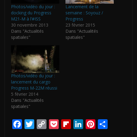
Photos/vidéo du jour :
Lancement de la
docking du Progress
semaine : Soyouz /
M21-M à l’#ISS
Progress
30 novembre 2013
23 février 2015
Dans "Actualités
Dans "Actualités
spatiales"
spatiales"
Photos/vidéo du jour :
lancement du cargo
Progress M-22M réussi
5 février 2014
Dans "Actualités
spatiales"
F
T
C
P
Fli
Li
Pi
P
ac
w
o
o
p
n
nt
ar