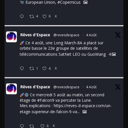
European Union,
#Copernicus
4
6
X
Rêves d'Espace
@revesdespace
·
4 Août
Ce 4 août, une Long March-8A a placé sur
orbite basse le 23e groupe de satellites de
télécommunications SatNet LEO ou GuoWang
4
1
4
X
Rêves d'Espace
@revesdespace
·
4 Août
Ce mercredi 5 août au matin, un second
étage de
#Falcon9
va percuter la Lune.
Mes explications :
https://reves-d-espace.com/un-
etage-superieur-de-falcon-9-va...
6
X