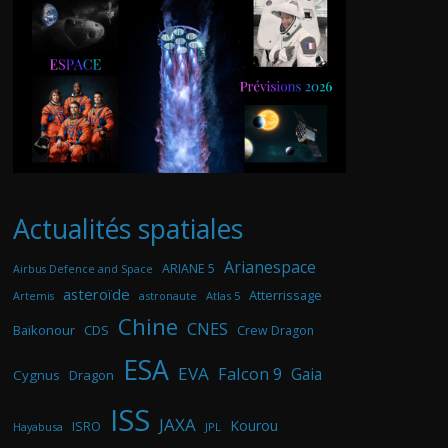
Actualités spatiales
Arianespace
ARIANE 5
Airbus Defence and Space
asteroïde
Atterrissage
astronaute
Atlas 5
Artemis
Chine
CNES
Baikonour
CDS
Crew Dragon
ESA
EVA
Falcon 9
Gaia
Cygnus
Dragon
ISS
JAXA
Kourou
ISRO
Hayabusa
JPL