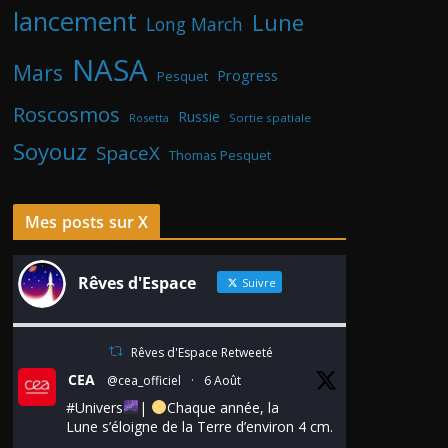
lancement
Lune
Long March
NASA
Mars
Progress
Pesquet
Roscosmos
Russie
Rosetta
Sortie spatiale
Soyouz
SpaceX
Thomas Pesquet
Mes posts sur X
Rêves d'Espace
Suivre
Rêves d'Espace Retweeté
CEA
@cea_officiel
·
6 Août
#Univers
|
Chaque année, la
Lune s’éloigne de la Terre d’environ 4 cm.