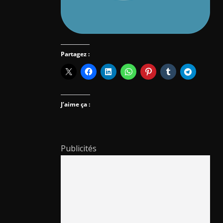
Partagez :
J’aime ça :
Publicités