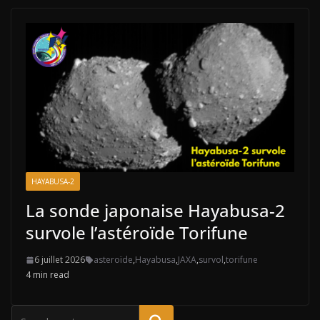
HAYABUSA-2
La sonde japonaise Hayabusa-2
survole l’astéroïde Torifune
6 juillet 2026
asteroïde
,
Hayabusa
,
JAXA
,
survol
,
torifune
4 min read