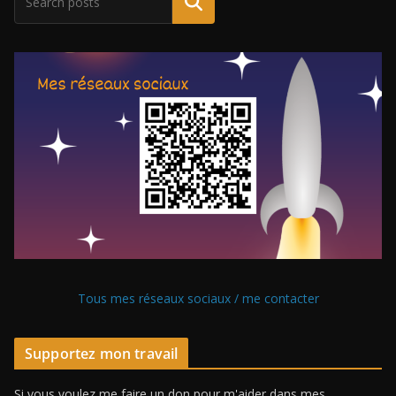
Tous mes réseaux sociaux / me contacter
Supportez mon travail
Si vous voulez me faire un don pour m'aider dans mes