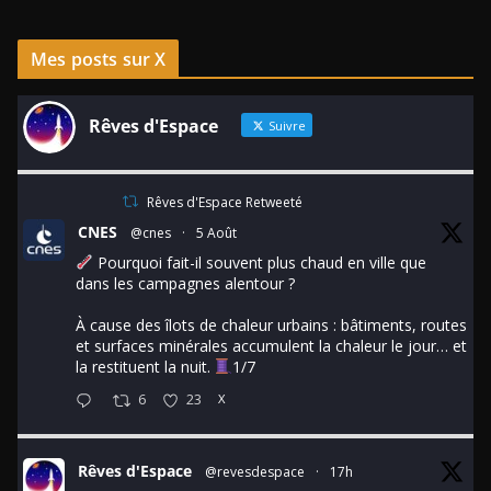
Mes posts sur X
Rêves d'Espace
Suivre
Rêves d'Espace Retweeté
CNES
@cnes
·
5 Août
Pourquoi fait-il souvent plus chaud en ville que
dans les campagnes alentour ?
À cause des îlots de chaleur urbains : bâtiments, routes
et surfaces minérales accumulent la chaleur le jour… et
la restituent la nuit.
1/7
6
23
X
Rêves d'Espace
@revesdespace
·
17h