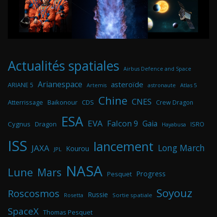
Actualités spatiales
Airbus Defence and Space
Arianespace
asteroïde
ARIANE 5
astronaute
Atlas 5
Artemis
Chine
CNES
Atterrissage
Baikonour
CDS
Crew Dragon
ESA
EVA
Falcon 9
Gaia
Cygnus
Dragon
ISRO
Hayabusa
ISS
lancement
Long March
JAXA
Kourou
JPL
NASA
Lune
Mars
Progress
Pesquet
Soyouz
Roscosmos
Russie
Rosetta
Sortie spatiale
SpaceX
Thomas Pesquet