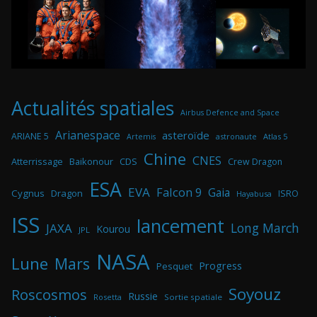
Actualités spatiales
Airbus Defence and Space
Arianespace
asteroïde
ARIANE 5
astronaute
Atlas 5
Artemis
Chine
CNES
Atterrissage
Baikonour
CDS
Crew Dragon
ESA
EVA
Falcon 9
Gaia
Cygnus
Dragon
ISRO
Hayabusa
ISS
lancement
Long March
JAXA
Kourou
JPL
NASA
Lune
Mars
Progress
Pesquet
Soyouz
Roscosmos
Russie
Rosetta
Sortie spatiale