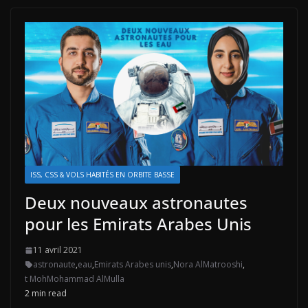
ISS, CSS & VOLS HABITÉS EN ORBITE BASSE
Deux nouveaux astronautes
pour les Emirats Arabes Unis
11 avril 2021
astronaute
,
eau
,
Emirats Arabes unis
,
Nora AlMatrooshi
,
t MohMohammad AlMulla
2 min read