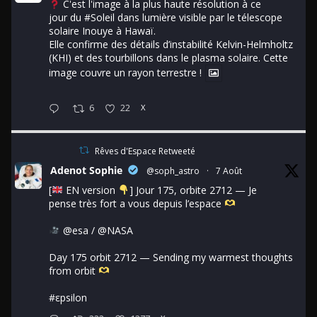
C'est l'image à la plus haute résolution à ce
jour du
#Soleil
dans lumière visible par le télescope
solaire Inouye à Hawaï.
Elle confirme des détails d’instabilité Kelvin-Helmholtz
(KHI) et des tourbillons dans le plasma solaire. Cette
image couvre un rayon terrestre !
6
22
X
Rêves d'Espace Retweeté
Adenot Sophie
@soph_astro
·
7 Août
[
EN version
] Jour 175, orbite 2712 — Je
pense très fort a vous depuis l’espace
@esa
/
@NASA
Day 175 orbit 2712 — Sending my warmest thoughts
from orbit
#εpsilon