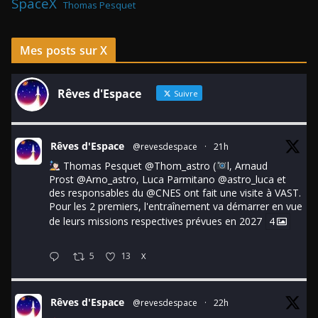
SpaceX
Thomas Pesquet
Mes posts sur X
Rêves d'Espace
Suivre
Rêves d'Espace
@revesdespace
·
21h
Thomas Pesquet
@Thom_astro
(
l, Arnaud
Prost
@Arno_astro
, Luca Parmitano
@astro_luca
et
des responsables du
@CNES
ont fait une visite à VAST.
Pour les 2 premiers, l'entraînement va démarrer en vue
de leurs missions respectives prévues en 2027
4
5
13
X
Rêves d'Espace
@revesdespace
·
22h