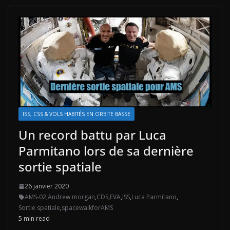
ISS, CSS & VOLS HABITÉS EN ORBITE BASSE
Un record battu par Luca
Parmitano lors de sa dernière
sortie spatiale
26 janvier 2020
AMS-02
,
Andrew morgan
,
CDS
,
EVA
,
ISS
,
Luca Parmitano
,
Sortie spatiale
,
spacewalkforAMS
5 min read