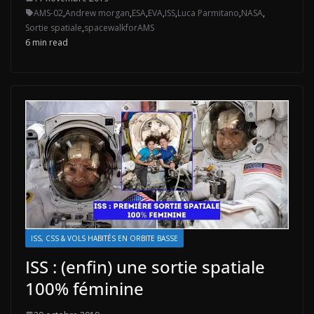
AMS-02
,
Andrew morgan
,
ESA
,
EVA
,
ISS
,
Luca Parmitano
,
NASA
,
Sortie spatiale
,
spacewalkforAMS
6 min read
ISS, CSS & VOLS HABITÉS EN ORBITE BASSE
ISS : (enfin) une sortie spatiale
100% féminine