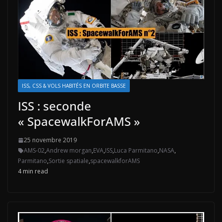
ISS, CSS & VOLS HABITÉS EN ORBITE BASSE
ISS : seconde
« SpacewalkForAMS »
25 novembre 2019
AMS-02
,
Andrew morgan
,
EVA
,
ISS
,
Luca Parmitano
,
NASA
,
Parmitano
,
Sortie spatiale
,
spacewalkforAMS
4 min read