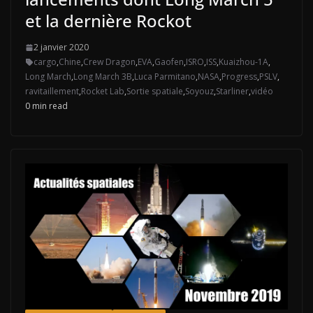
et la dernière Rockot
2 janvier 2020
cargo
,
Chine
,
Crew Dragon
,
EVA
,
Gaofen
,
ISRO
,
ISS
,
Kuaizhou-1A
,
Long March
,
Long March 3B
,
Luca Parmitano
,
NASA
,
Progress
,
PSLV
,
ravitaillement
,
Rocket Lab
,
Sortie spatiale
,
Soyouz
,
Starliner
,
vidéo
0 min read