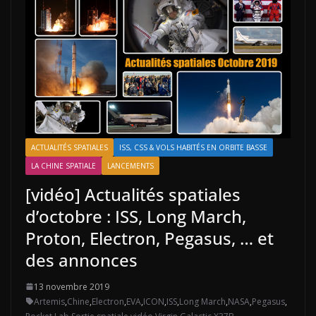
ACTUALITÉS SPATIALES
ISS, CSS & VOLS HABITÉS EN ORBITE BASSE
LA CHINE SPATIALE
LANCEMENTS
[vidéo] Actualités spatiales
d’octobre : ISS, Long March,
Proton, Electron, Pegasus, … et
des annonces
13 novembre 2019
Artemis
,
Chine
,
Electron
,
EVA
,
ICON
,
ISS
,
Long March
,
NASA
,
Pegasus
,