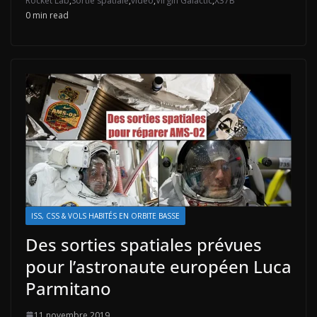
Rocket Lab
,
Sortie spatiale
,
vidéo
,
Virgin Galactic
,
X37B
0 min read
ISS, CSS & VOLS HABITÉS EN ORBITE BASSE
Des sorties spatiales prévues
pour l’astronaute européen Luca
Parmitano
11 novembre 2019