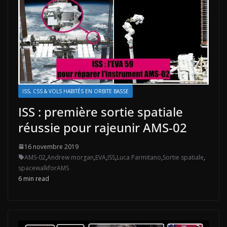
ISS, CSS & VOLS HABITÉS EN ORBITE BASSE
ISS : première sortie spatiale
réussie pour rajeunir AMS-02
16 novembre 2019
AMS-02
,
Andrew morgan
,
EVA
,
ISS
,
Luca Parmitano
,
Sortie spatiale
,
spacewalkforAMS
6 min read