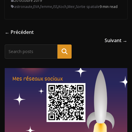
20 octobre 2019
astronaute
,
EVA
,
femme
,
ISS
,
Koch
,
Meir
,
Sortie spatiale
9 min read
← Précédent
Suivant →