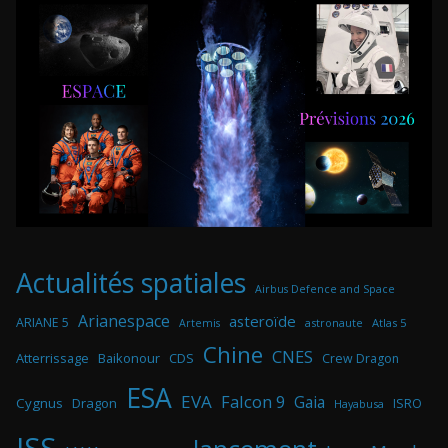
Actualités spatiales
Airbus Defence and Space
Arianespace
asteroïde
ARIANE 5
astronaute
Atlas 5
Artemis
Chine
CNES
Atterrissage
Baikonour
CDS
Crew Dragon
ESA
EVA
Falcon 9
Gaia
Cygnus
Dragon
ISRO
Hayabusa
ISS