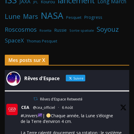
lancement
Long March
JAXA
Kourou
JPL
NASA
Lune
Mars
Progress
Pesquet
Soyouz
Roscosmos
Russie
Rosetta
Sortie spatiale
SpaceX
Thomas Pesquet
Mes posts sur X
Rêves d'Espace
Suivre
Rêves d'Espace Retweeté
CEA
@cea_officiel
·
6 Août
#Univers
|
Chaque année, la Lune s’éloigne
de la Terre d’environ 4 cm.
La Terre ralentit doucement sa rotation : le système