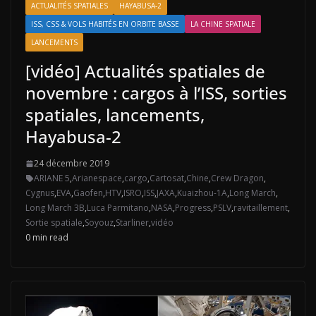
ACTUALITÉS SPATIALES
HAYABUSA-2
ISS, CSS & VOLS HABITÉS EN ORBITE BASSE
LA CHINE SPATIALE
LANCEMENTS
[vidéo] Actualités spatiales de
novembre : cargos à l’ISS, sorties
spatiales, lancements,
Hayabusa-2
24 décembre 2019
ARIANE 5
,
Arianespace
,
cargo
,
Cartosat
,
Chine
,
Crew Dragon
,
Cygnus
,
EVA
,
Gaofen
,
HTV
,
ISRO
,
ISS
,
JAXA
,
Kuaizhou-1A
,
Long March
,
Long March 3B
,
Luca Parmitano
,
NASA
,
Progress
,
PSLV
,
ravitaillement
,
Sortie spatiale
,
Soyouz
,
Starliner
,
vidéo
0 min read