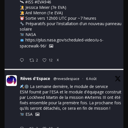
🛰
#ISS
#EVA946
Jessica Meier (7e EVA)
Anil Menon (1e EVA)
Sortie vers 12h00 UTC pour ~7 heures
Préparatifs pour l'installation d'un nouveau panneau
solaire
NASA
https://plus.nasa.gov/scheduled-video/u-s-
spacewalk-96/
2
12
X
Rêves d'Espace
@revesdespace
·
6 Août
La semaine dernière, le module de service
ESM fournit par l'ESA et le module d'équipage construit
par Lockheed Martin de la mission
#Artemis
III ont été
fixés ensemble pour la première fois. La prochaine fois
qu'ils seront détachés, ce sera en fin de mission !
ESA