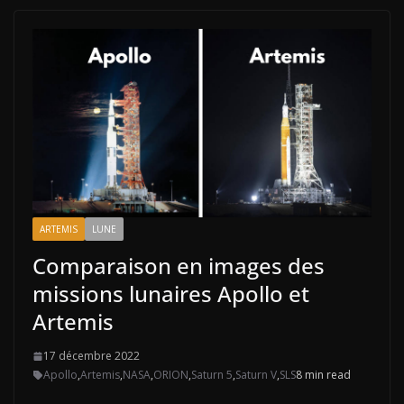
ARTEMIS
LUNE
Comparaison en images des
missions lunaires Apollo et
Artemis
17 décembre 2022
Apollo
,
Artemis
,
NASA
,
ORION
,
Saturn 5
,
Saturn V
,
SLS
8 min read