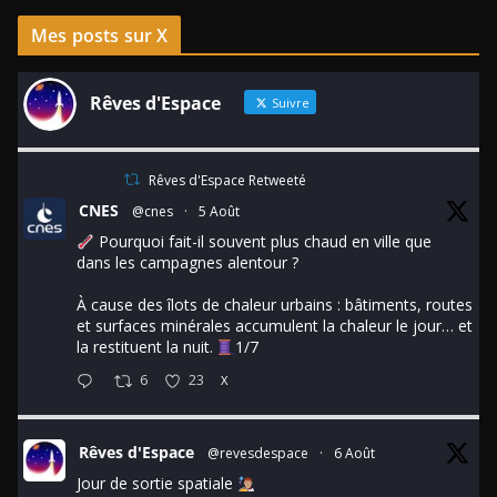
Mes posts sur X
Rêves d'Espace
Suivre
Rêves d'Espace Retweeté
CNES
@cnes
·
5 Août
Pourquoi fait-il souvent plus chaud en ville que
dans les campagnes alentour ?
À cause des îlots de chaleur urbains : bâtiments, routes
et surfaces minérales accumulent la chaleur le jour… et
la restituent la nuit.
1/7
6
23
X
Rêves d'Espace
@revesdespace
·
6 Août
Jour de sortie spatiale