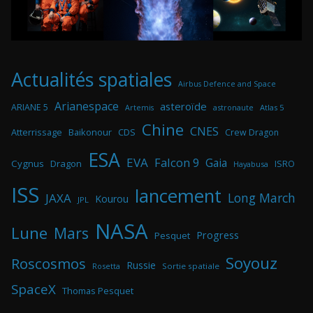
Actualités spatiales
Airbus Defence and Space
Arianespace
asteroïde
ARIANE 5
astronaute
Atlas 5
Artemis
Chine
CNES
Atterrissage
Baikonour
CDS
Crew Dragon
ESA
EVA
Falcon 9
Gaia
Cygnus
Dragon
ISRO
Hayabusa
ISS
lancement
Long March
JAXA
Kourou
JPL
NASA
Lune
Mars
Progress
Pesquet
Soyouz
Roscosmos
Russie
Rosetta
Sortie spatiale
SpaceX
Thomas Pesquet