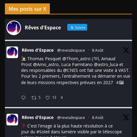
Mes posts sur X
Rêves d'Espace
Suivre
Rêves d'Espace
@revesdespace
·
8 Août
Thomas Pesquet
@Thom_astro
(
l, Arnaud
Prost
@Arno_astro
, Luca Parmitano
@astro_luca
et
des responsables du
@CNES
ont fait une visite à VAST.
Pour les 2 premiers, l'entraînement va démarrer en vue
de leurs missions respectives prévues en 2027
4
5
13
X
Rêves d'Espace
@revesdespace
·
8 Août
C'est l'image à la plus haute résolution à ce
jour du
#Soleil
dans lumière visible par le télescope