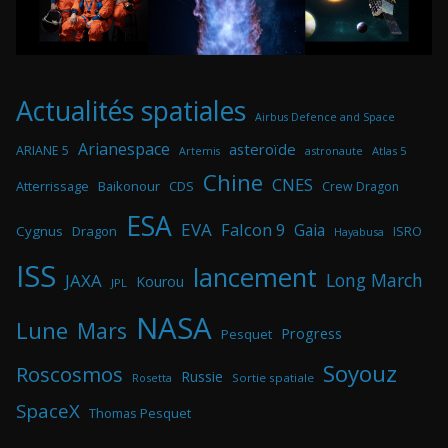
Actualités spatiales
Airbus Defence and Space
Arianespace
asteroïde
ARIANE 5
astronaute
Atlas 5
Artemis
Chine
CNES
Atterrissage
Baikonour
CDS
Crew Dragon
ESA
EVA
Falcon 9
Gaia
Cygnus
Dragon
ISRO
Hayabusa
ISS
lancement
Long March
JAXA
Kourou
JPL
NASA
Lune
Mars
Progress
Pesquet
Soyouz
Roscosmos
Russie
Rosetta
Sortie spatiale
SpaceX
Thomas Pesquet