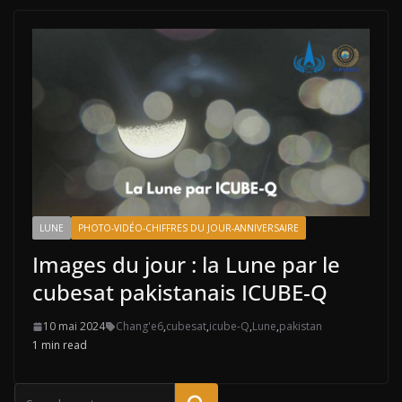
LUNE
PHOTO-VIDÉO-CHIFFRES DU JOUR-ANNIVERSAIRE
Images du jour : la Lune par le
cubesat pakistanais ICUBE-Q
10 mai 2024
Chang'e6
,
cubesat
,
icube-Q
,
Lune
,
pakistan
1 min read