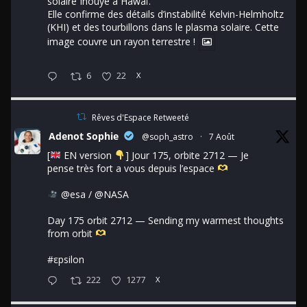
solaire Inouye à Hawaï.
Elle confirme des détails d’instabilité Kelvin-Helmholtz
(KHI) et des tourbillons dans le plasma solaire. Cette
image couvre un rayon terrestre !
6
22
X
Rêves d'Espace Retweeté
Adenot Sophie
@soph_astro
·
7 Août
[
EN version
] Jour 175, orbite 2712 — Je
pense très fort a vous depuis l’espace
@esa
/
@NASA
Day 175 orbit 2712 — Sending my warmest thoughts
from orbit
#εpsilon
222
1277
X