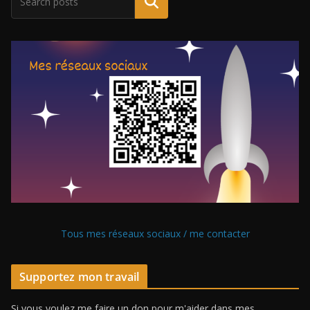
Tous mes réseaux sociaux / me contacter
Supportez mon travail
Si vous voulez me faire un don pour m'aider dans mes