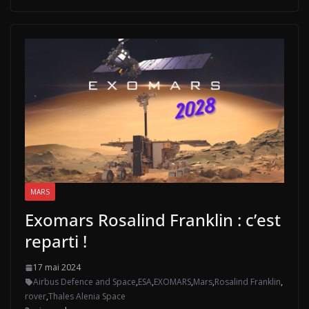
MARS
Exomars Rosalind Franklin : c’est
reparti !
17 mai 2024
Airbus Defence and Space
,
ESA
,
EXOMARS
,
Mars
,
Rosalind Franklin
,
rover
,
Thales Alenia Space