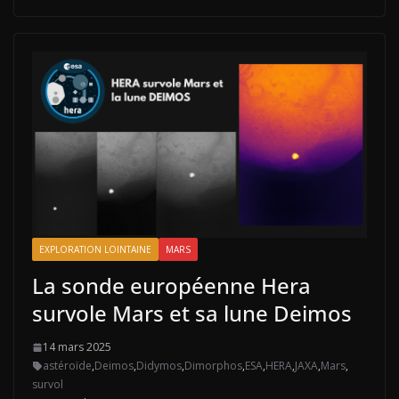
EXPLORATION LOINTAINE
MARS
La sonde européenne Hera
survole Mars et sa lune Deimos
14 mars 2025
astéroïde
,
Deimos
,
Didymos
,
Dimorphos
,
ESA
,
HERA
,
JAXA
,
Mars
,
survol