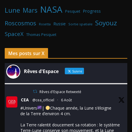
NASA
Lune
Mars
Progress
Pesquet
Soyouz
Roscosmos
Russie
Rosetta
Sortie spatiale
SpaceX
Thomas Pesquet
Mes posts sur X
Rêves d'Espace
Suivre
Rêves d'Espace Retweeté
CEA
@cea_officiel
·
6 Août
#Univers
|
Chaque année, la Lune s’éloigne
de la Terre d’environ 4 cm.
La Terre ralentit doucement sa rotation : le système
Terre-Lune conserve son mouvement, et la Lune