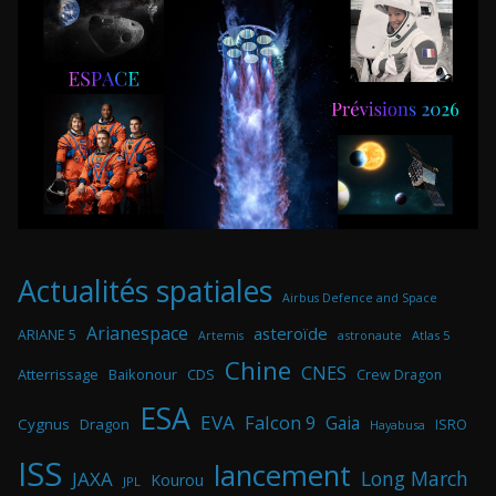
Actualités spatiales
Airbus Defence and Space
Arianespace
asteroïde
ARIANE 5
astronaute
Atlas 5
Artemis
Chine
CNES
Atterrissage
Baikonour
CDS
Crew Dragon
ESA
EVA
Falcon 9
Gaia
Cygnus
Dragon
ISRO
Hayabusa
ISS
lancement
Long March
JAXA
Kourou
JPL