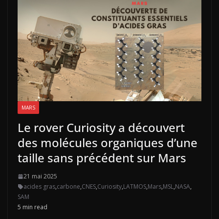
MARS
Le rover Curiosity a découvert
des molécules organiques d’une
taille sans précédent sur Mars
21 mai 2025
acides gras
,
carbone
,
CNES
,
Curiosity
,
LATMOS
,
Mars
,
MSL
,
NASA
,
SAM
5 min read