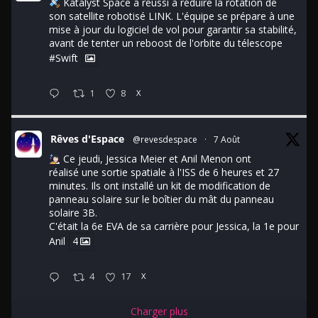
Katalyst Space a réussi à réduire la rotation de
son satellite robotisé LINK. L'équipe se prépare à une
mise à jour du logiciel de vol pour garantir sa stabilité,
avant de tenter un reboost de l'orbite du télescope
#Swift
1
8
X
Rêves d'Espace
@revesdespace
·
7 Août
Ce jeudi, Jessica Meier et Anil Menon ont
réalisé une sortie spatiale à l'ISS de 6 heures et 27
minutes. Ils ont installé un kit de modification de
panneau solaire sur le boîtier du mât du panneau
solaire 3B.
C'était la 6e EVA de sa carrière pour Jessica, la 1e pour
Anil
4
4
17
X
Charger plus