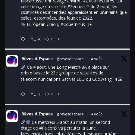
Biscarrosse ont ravagé environ 42 000 hectares. Sur
cette image du satellite
#Sentinel
-2 du 2 août, les
cicatrices des incendies apparaissent en brun ainsi que
celles, estompées, des feux de 2022.
European Union,
#Copernicus
4
6
X
Rêves d'Espace
@revesdespace
·
4 Août
Ce 4 août, une Long March-8A a placé sur
orbite basse le 23e groupe de satellites de
télécommunications SatNet LEO ou GuoWang
4
1
4
X
Rêves d'Espace
@revesdespace
·
4 Août
Ce mercredi 5 août au matin, un second
étage de
#Falcon9
va percuter la Lune.
Mes explications :
https://reves-d-espace.com/un-