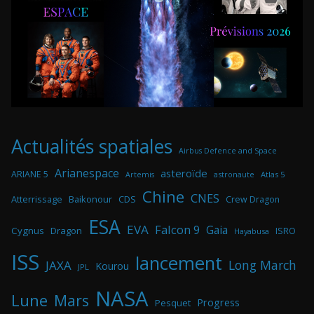
Actualités spatiales
Airbus Defence and Space
Arianespace
asteroïde
ARIANE 5
astronaute
Atlas 5
Artemis
Chine
CNES
Atterrissage
Baikonour
CDS
Crew Dragon
ESA
EVA
Falcon 9
Gaia
Cygnus
Dragon
ISRO
Hayabusa
ISS
lancement
Long March
JAXA
Kourou
JPL
NASA
Lune
Mars
Progress
Pesquet