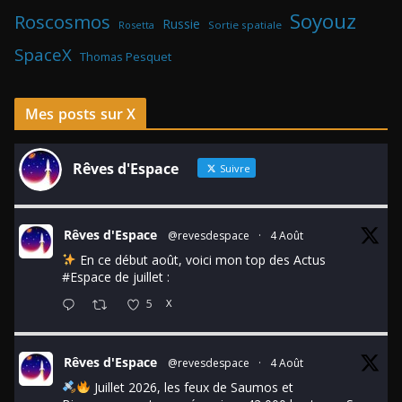
Soyouz
Roscosmos
Russie
Rosetta
Sortie spatiale
SpaceX
Thomas Pesquet
Mes posts sur X
Rêves d'Espace
Suivre
Rêves d'Espace
@revesdespace
·
4 Août
En ce début août, voici mon top des Actus
#Espace
de juillet :
5
X
Rêves d'Espace
@revesdespace
·
4 Août
Juillet 2026, les feux de Saumos et