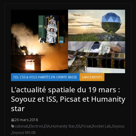
ISS, CSS & VOLS HABITÉS EN ORBITE BASSE
LANCEMENTS
L’actualité spatiale du 19 mars :
Soyouz et ISS, Picsat et Humanity
star
26 mars 2018
cubesat
,
Electron
,
ESA
,
Humanity Star
,
ISS
,
Picsat
,
Rocket Lab
,
Soyouz
,
Soyouz MS-08