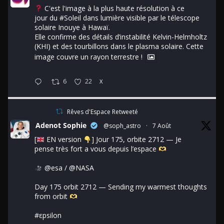
C'est l'image à la plus haute résolution à ce
jour du
#Soleil
dans lumière visible par le télescope
solaire Inouye à Hawaï.
Elle confirme des détails d’instabilité Kelvin-Helmholtz
(KHI) et des tourbillons dans le plasma solaire. Cette
image couvre un rayon terrestre !
6
22
X
Rêves d'Espace Retweeté
Adenot Sophie
@soph_astro
·
7 Août
[
EN version
] Jour 175, orbite 2712 — Je
pense très fort a vous depuis l’espace
@esa
/
@NASA
Day 175 orbit 2712 — Sending my warmest thoughts
from orbit
#εpsilon