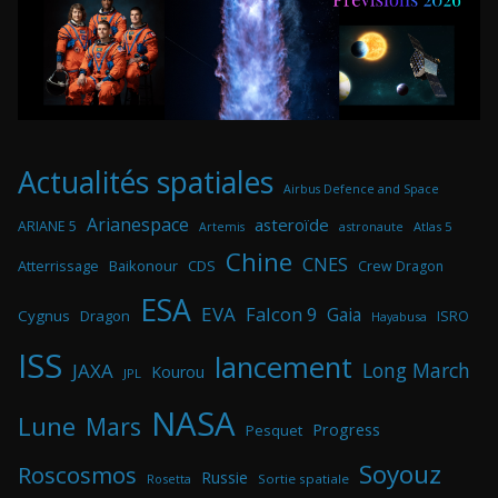
Actualités spatiales
Airbus Defence and Space
Arianespace
asteroïde
ARIANE 5
astronaute
Atlas 5
Artemis
Chine
CNES
Atterrissage
Baikonour
CDS
Crew Dragon
ESA
EVA
Falcon 9
Gaia
Cygnus
Dragon
ISRO
Hayabusa
ISS
lancement
Long March
JAXA
Kourou
JPL
NASA
Lune
Mars
Progress
Pesquet
Soyouz
Roscosmos
Russie
Rosetta
Sortie spatiale