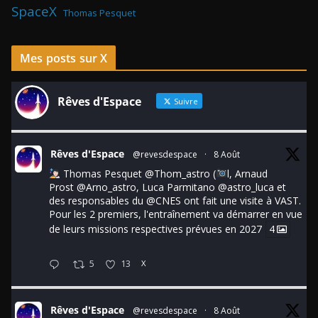
SpaceX
Thomas Pesquet
Mes posts sur X
Rêves d'Espace
Suivre
Rêves d'Espace
@revesdespace
·
8 Août
Thomas Pesquet
@Thom_astro
(
l, Arnaud
Prost
@Arno_astro
, Luca Parmitano
@astro_luca
et
des responsables du
@CNES
ont fait une visite à VAST.
Pour les 2 premiers, l'entraînement va démarrer en vue
de leurs missions respectives prévues en 2027
4
5
13
X
Rêves d'Espace
@revesdespace
·
8 Août