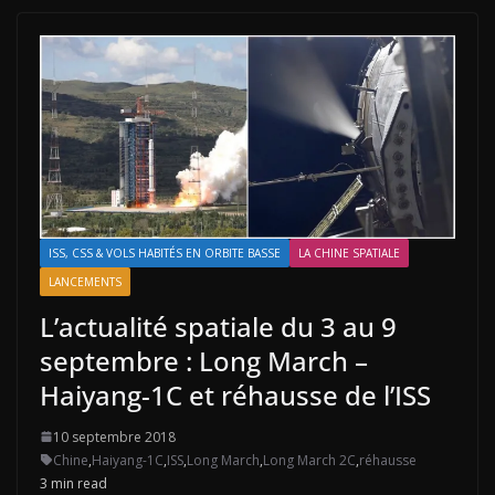
ISS, CSS & VOLS HABITÉS EN ORBITE BASSE
LA CHINE SPATIALE
LANCEMENTS
L’actualité spatiale du 3 au 9
septembre : Long March –
Haiyang-1C et réhausse de l’ISS
10 septembre 2018
Chine
,
Haiyang-1C
,
ISS
,
Long March
,
Long March 2C
,
réhausse
3 min read