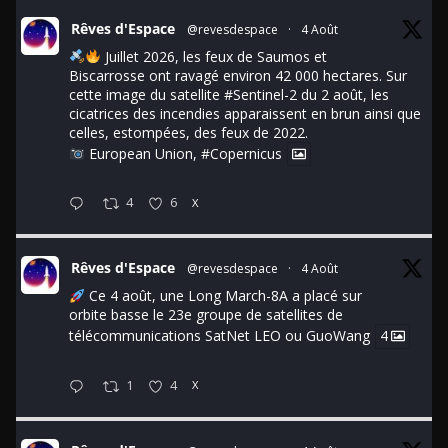
Rêves d'Espace
@revesdespace
·
4 Août
Juillet 2026, les feux de Saumos et
Biscarrosse ont ravagé environ 42 000 hectares. Sur
cette image du satellite
#Sentinel
-2 du 2 août, les
cicatrices des incendies apparaissent en brun ainsi que
celles, estompées, des feux de 2022.
European Union,
#Copernicus
4
6
X
Rêves d'Espace
@revesdespace
·
4 Août
Ce 4 août, une Long March-8A a placé sur
orbite basse le 23e groupe de satellites de
télécommunications SatNet LEO ou GuoWang
4
1
4
X