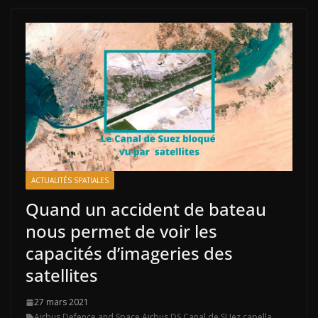
ACTUALITÉS SPATIALES
Quand un accident de bateau
nous permet de voir les
capacités d’imageries des
satellites
27 mars 2021
Airbus Defence and Space
,
Airbus DS
,
Canal de SUez
,
capella
,