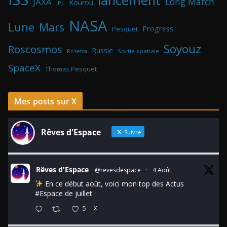
lancement
Long March
JAXA
Kourou
JPL
NASA
Lune
Mars
Progress
Pesquet
Soyouz
Roscosmos
Russie
Rosetta
Sortie spatiale
SpaceX
Thomas Pesquet
Mes posts sur X
Rêves d'Espace
Suivre
Rêves d'Espace
@revesdespace
·
4 Août
En ce début août, voici mon top des Actus
#Espace
de juillet :
5
X