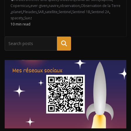
Copernicus
,
ever-given
,
navire
,
observation
,
Observation de la Terre
,
planet
,
Pleiades
,
SAR
,
satellite
,
Sentinel
,
Sentinel 1B
,
Sentinel 2A
,
spacety
,
Suez
10 min read