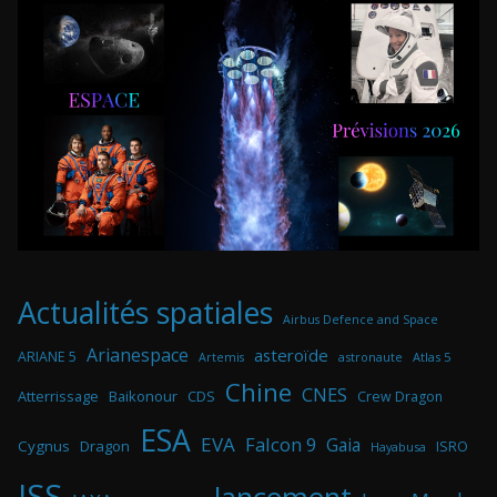
Actualités spatiales
Airbus Defence and Space
Arianespace
asteroïde
ARIANE 5
astronaute
Atlas 5
Artemis
Chine
CNES
Atterrissage
Baikonour
CDS
Crew Dragon
ESA
EVA
Falcon 9
Gaia
Cygnus
Dragon
ISRO
Hayabusa
ISS